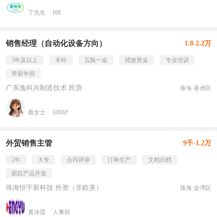
丁先生
HR
销售经理（自动化设备方向）
1.8-2.2万
3年及以上
本科
五险一金
绩效奖金
专业培训
带薪年假
广东逸科兴制造技术 民营
珠海·香洲区
蔡女士
HRBP
外贸销售主管
9千-1.2万
2年
大专
合同评审
订单生产
文档归档
跟踪产品开发
珠海恒宇新科技 外资（非欧美）
珠海·金湾区
黄冰霞
人事部