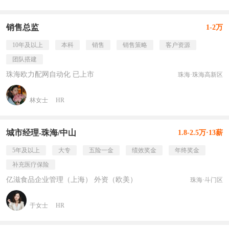
销售总监
1-2万
10年及以上
本科
销售
销售策略
客户资源
团队搭建
珠海欧力配网自动化 已上市
珠海·珠海高新区
林女士
HR
城市经理-珠海/中山
1.8-2.5万·13薪
5年及以上
大专
五险一金
绩效奖金
年终奖金
补充医疗保险
亿滋食品企业管理（上海） 外资（欧美）
珠海·斗门区
于女士
HR