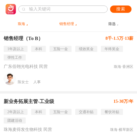
搜索
珠海
销售经理
筛选
销售经理（To B）
8千-1.5万·13薪
1年及以上
本科
五险一金
绩效奖金
年终奖金
弹性工作
广东佰翎光电科技 民营
珠海·香洲区
陈女士
人事
新业务拓展主管-工业级
15-30万/年
2年及以上
本科
五险一金
交通补贴
餐饮补贴
团建活动
珠海麦得发生物科技 民营
珠海·横琴新区