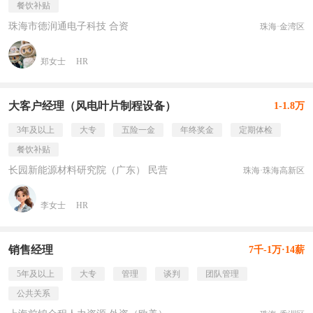
餐饮补贴
珠海市德润通电子科技 合资
珠海·金湾区
郑女士
HR
大客户经理（风电叶片制程设备）
1-1.8万
3年及以上
大专
五险一金
年终奖金
定期体检
餐饮补贴
长园新能源材料研究院（广东） 民营
珠海·珠海高新区
李女士
HR
销售经理
7千-1万·14薪
5年及以上
大专
管理
谈判
团队管理
公共关系