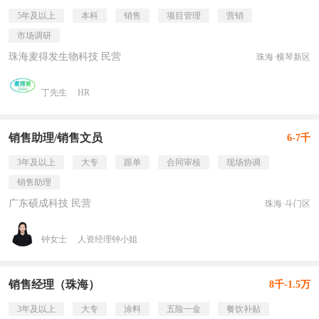
5年及以上
本科
销售
项目管理
营销
市场调研
珠海麦得发生物科技 民营
珠海·横琴新区
丁先生
HR
销售助理/销售文员
6-7千
3年及以上
大专
跟单
合同审核
现场协调
销售助理
广东硕成科技 民营
珠海·斗门区
钟女士
人资经理钟小姐
销售经理（珠海）
8千-1.5万
3年及以上
大专
涂料
五险一金
餐饮补贴