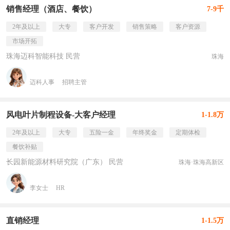
销售经理（酒店、餐饮）
7-9千
2年及以上
大专
客户开发
销售策略
客户资源
市场开拓
珠海迈科智能科技 民营
珠海
迈科人事
招聘主管
风电叶片制程设备-大客户经理
1-1.8万
2年及以上
大专
五险一金
年终奖金
定期体检
餐饮补贴
长园新能源材料研究院（广东） 民营
珠海·珠海高新区
李女士
HR
直销经理
1-1.5万