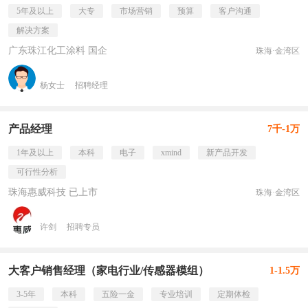
5年及以上
大专
市场营销
预算
客户沟通
解决方案
广东珠江化工涂料 国企
珠海·金湾区
杨女士
招聘经理
产品经理
7千-1万
1年及以上
本科
电子
xmind
新产品开发
可行性分析
珠海惠威科技 已上市
珠海·金湾区
许剑
招聘专员
大客户销售经理（家电行业/传感器模组）
1-1.5万
3-5年
本科
五险一金
专业培训
定期体检