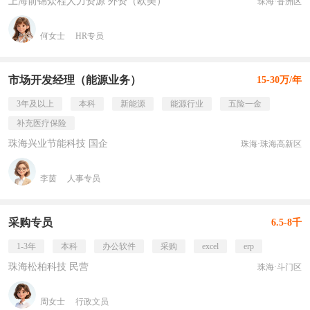
上海前锦众程人力资源 外资（欧美）
珠海·香洲区
何女士
HR专员
市场开发经理（能源业务）
15-30万/年
3年及以上
本科
新能源
能源行业
五险一金
补充医疗保险
珠海兴业节能科技 国企
珠海·珠海高新区
李茵
人事专员
采购专员
6.5-8千
1-3年
本科
办公软件
采购
excel
erp
珠海松柏科技 民营
珠海·斗门区
周女士
行政文员