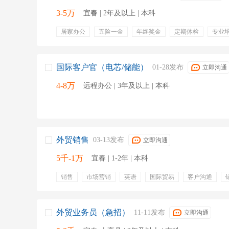
3-5万
宜春 | 2年及以上 | 本科
居家办公
五险一金
年终奖金
定期体检
专业
通讯补贴
绩效奖金
补充医疗保险
带薪年假
项目奖金
出差补贴
销售
英语
市场调研
高分子材料
客户跟进
开拓新客户
韩语
商务
国际客户官（电芯/储能）
01-28发布
立即沟通
4-8万
远程办公 | 3年及以上 | 本科
外贸销售
03-13发布
立即沟通
5千-1万
宜春 | 1-2年 | 本科
销售
市场营销
英语
国际贸易
客户沟通
商务英语
市场分析
销售策略
外贸业务员（急招）
11-11发布
立即沟通