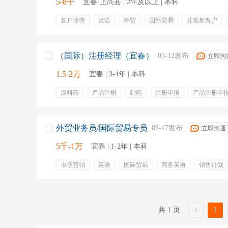
5-8千
宜春·上高县 | 2年及以上 | 本科
客户接待
英语
外贸
国际贸易
开发新客户
商务洽谈
货款回收
产品介绍
生日福利
带薪
缴纳社保
双休
餐补
五险
节日福利
法定
提成
年休假
氛围好
带薪年休
（国际）注册经理（宜春）
03-12发布
立即沟
1.5-2万
宜春 | 3-4年 | 本科
原料药
产品注册
制药
注册申报
产品注册申
年终奖金
专业培训
补充医疗保险
外贸业务员/国际贸易专员
03-17发布
立即沟通
5千-1万
宜春 | 1-2年 | 本科
市场营销
英语
国际贸易
商务英语
销售计划
外贸销售
机械工程
市场分析
共 1 页
1