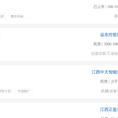
已上市 | 500-1
新
培训
餐饮补贴
员工旅游
出国机会
客户开发
客户关系维护
沟通
远东控股
民营 | 5000-10
仪器仪表/工业
江西中天智能
民营 | 少于
机械/设备
销售计划
市场推广
江西正盈