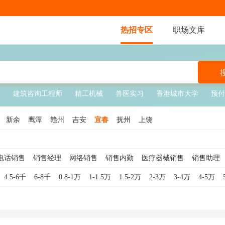
热招专区
职场文库
师
建筑咨询工程师
精工机械
兽医实习
香港城市大学
预付
新余
鹰潭
赣州
吉安
宜春
抚州
上饶
电话销售
销售经理
网络销售
销售内勤
医疗器械销售
销售助理
销售
销售顾问
软件销售
销售代表
互联网销售
酒店销售
钢材
4.5-6千
6-8千
0.8-1万
1-1.5万
1.5-2万
2-3万
3-4万
4-5万
销售主管
服装销售
外贸销售
白酒销售
贷款销售
食品销售
车销售
汽车销售顾问
医疗销售
珠宝销售
医美销售
奢侈品销售