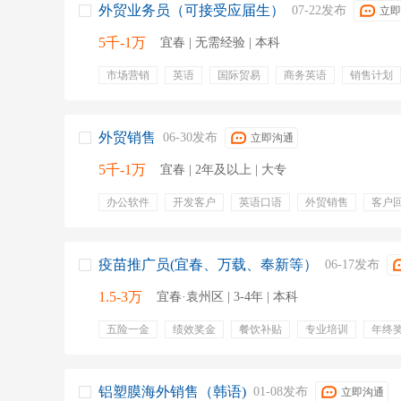
外贸业务员（可接受应届生）
07-22发布
立即
5千-1万
宜春 | 无需经验 | 本科
市场营销
英语
国际贸易
商务英语
销售计划
外贸销售
机械工程
市场分析
外贸销售
06-30发布
立即沟通
5千-1万
宜春 | 2年及以上 | 大专
办公软件
开发客户
英语口语
外贸销售
客户
客户信息管理
报价
单证
生产进度
五险一金
定期体检
周末双休
提成
疫苗推广员(宜春、万载、奉新等）
06-17发布
1.5-3万
宜春·袁州区 | 3-4年 | 本科
五险一金
绩效奖金
餐饮补贴
专业培训
年终
药品销售
驾照
医药学
演讲
应收账款
铝塑膜海外销售（韩语)
01-08发布
立即沟通