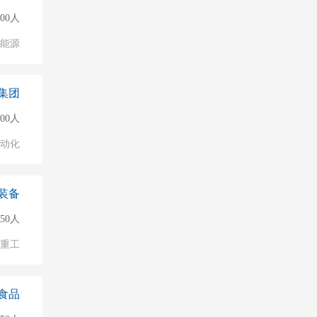
000人
能源
集团
000人
自动化
装备
50人
/重工
食品