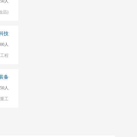
150人
妆品)
科技
500人
物工程
装备
50人
/重工