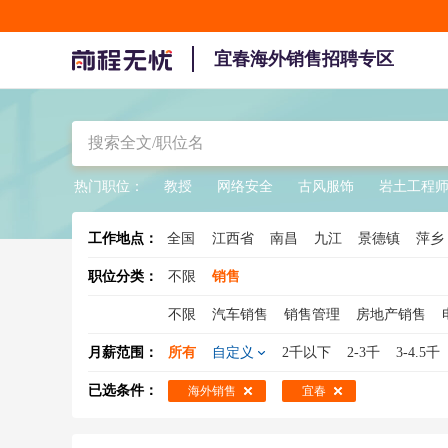
宜春海外销售招聘专区
热门职位：
教授
网络安全
古风服饰
岩土工程
工作地点：
全国
江西省
南昌
九江
景德镇
萍乡
职位分类：
不限
销售
不限
汽车销售
销售管理
房地产销售
销售总监
销售工程师
医药销售
大客户
月薪范围：
所有
自定义
2千以下
2-3千
3-4.5千
销售人员
酒水销售
销售专员
保险销售
已选条件：
海外销售
宜春
建材销售
销售支持
广告销售
新能源汽
煤炭销售
物流销售
农药销售