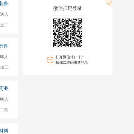
装备
微信扫码登录
50人
/重工
部件
000人
打开微信"扫一扫"
扫描二维码快速登录
加工
药业
500人
物工程
材料