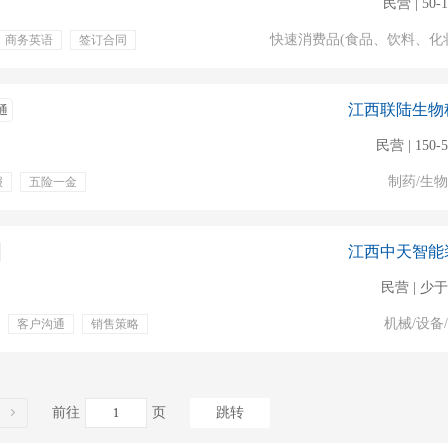
民营 | 50-
快速消费品(食品、饮料、化
商务英语
签订合同
年假
工作餐
假日
底薪
补助
江西联陆生物
通
民营 | 150-
制药/生
报
五险一金
江西中天智能
民营 | 少于
机械/设备
客户沟通
销售策略
前往
页
跳转