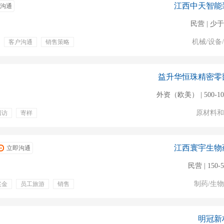
江西中天智能
沟通
民营 | 少于
机械/设备
客户沟通
销售策略
益升华恒珠精密零
外资（欧美） | 500-1
原材料和
回访
寄样
带薪年假
节日福利
江西寰宇生物
立即沟通
民营 | 150-
制药/生
奖金
员工旅游
销售
明冠新