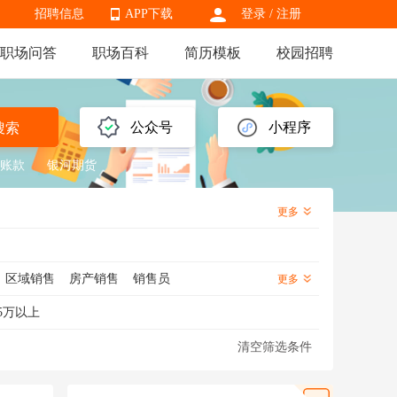
招聘信息
APP下载
登录
/
注册
职场问答
职场百科
简历模板
校园招聘
APP下载
公众号
小程序
搜索
账款
银河期货
更多
区域销售
房产销售
销售员
更多
销售
信用卡销售
金融销售
5万以上
医药销售代表
渠道销售
芯片销售
清空筛选条件
化妆品销售
知识产权销售
海外销售