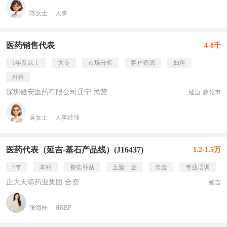
陈女士
人事
医药销售代表
4-8千
1年及以上
大专
市场分析
客户资源
妇科
外科
深圳健安医药有限公司辽宁 民营
延边·敦化市
吴女士
人事经理
医药代表（延吉-基石产品线）(J16437)
1.2-1.5万
1年
本科
餐饮补贴
五险一金
奖金
专业培训
正大天晴药业集团 合资
延吉
张海桂
HRBP