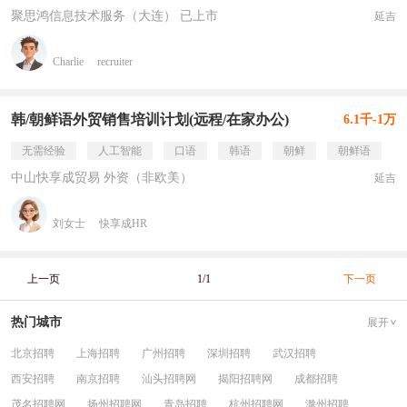
聚思鸿信息技术服务（大连） 已上市
延吉
Charlie
recruiter
韩/朝鲜语外贸销售培训计划(远程/在家办公)
6.1千-1万
无需经验
人工智能
口语
韩语
朝鲜
朝鲜语
中山快享成贸易 外资（非欧美）
延吉
刘女士
快享成HR
上一页
1/1
下一页
热门城市
展开
北京招聘
上海招聘
广州招聘
深圳招聘
武汉招聘
西安招聘
南京招聘
汕头招聘网
揭阳招聘网
成都招聘
茂名招聘网
扬州招聘网
青岛招聘
杭州招聘网
滁州招聘