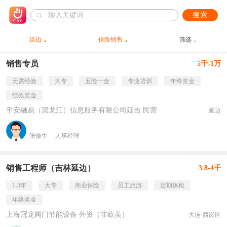
搜索
延边
保险销售
筛选
销售专员
5千-1万
无需经验
大专
五险一金
专业培训
年终奖金
绩效奖金
平安融易（黑龙江）信息服务有限公司延吉 民营
延边
张修生
人事经理
销售工程师（吉林延边）
3.8-4千
1-3年
大专
商业保险
员工旅游
定期体检
年终奖金
上海冠龙阀门节能设备 外资（非欧美）
大连·西岗区