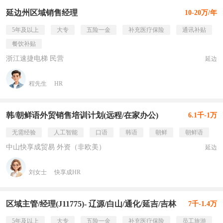
延边州区域销售经理
10-20万/年
5年及以上
大专
五险一金
补充医疗保险
通讯补贴
餐饮补贴
浙江速捷电梯 民营
延边
程先生
HR
韩/朝鲜语外贸销售培训计划(远程/在家办公)
6.1千-1万
无需经验
人工智能
口语
韩语
朝鲜
朝鲜语
中山快享成贸易 外资（非欧美）
延边
刘女士
快享成HR
区域主管/经理(J11775)- 辽源/白山/通化/延吉/吉林
7千-1.4万
5年及以上
大专
五险一金
补充医疗保险
员工旅游