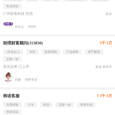
专业培训
广州舒客科技 民营
延吉
何女士
HRBP
助理财富顾问(J13850)
5千-1万
1年及以上
本科
投资理财
产品销售
资产配置
五险一金
东北证券 已上市
延边·敦化市
刘姝
招聘专员
韩语客服
7.3千-1万
无需经验
大专
韩语
五险一金
带薪年假
带薪培训