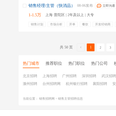
销售经理/主管（快消品）
08-06发布
立即沟通
1-1.5万
上海·普陀区 | 2年及以上 | 大专
销售计划
市场分析
开单
餐饮
开发经销商
商超
统计销售数据
跟进订单
项目奖金
五险
专业培训
餐饮补贴
带薪年假
节日福利
交通
弹性工作
补助
高额提成
晋升通道
内部晋升
共 50 页
1
2
3
热门城市
推荐职位
热门职位
热门公司
北京招聘
上海招聘
广州招聘
深圳招聘
武汉招聘
滁州招聘
台州招聘网
杭州银行招聘
襄阳招聘
安
当前位置：
销售招聘网
>
销售主管招聘信息