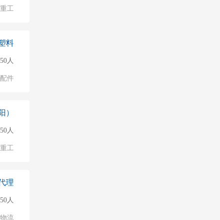
/重工
塑料
50人
配件
阳）
150人
/重工
代理
50人
/物流