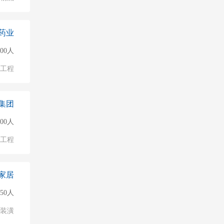
药业
000人
物工程
集团
000人
物工程
家居
150人
/装潢