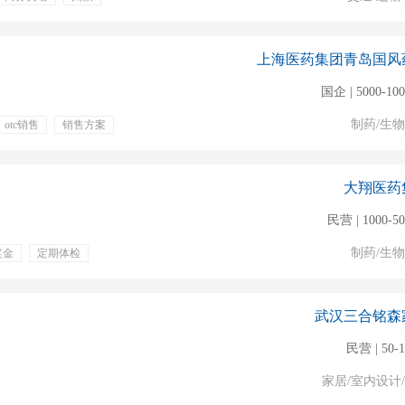
提成
高提成
上海医药集团青岛国风
国企 | 5000-10
制药/生
otc销售
销售方案
五险一金
专业培训
日福利
提成
培训
大翔医药
民营 | 1000-5
制药/生
奖金
定期体检
武汉三合铭森
民营 | 50-
家居/室内设计