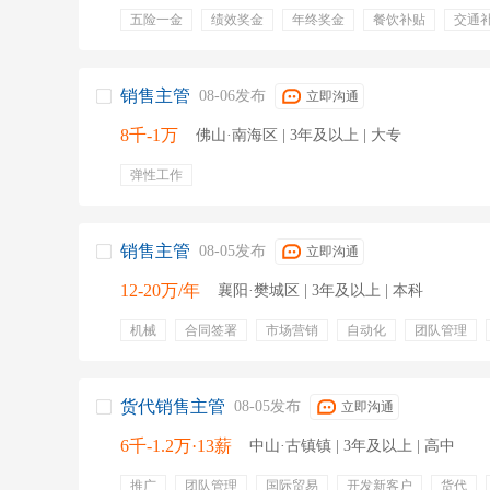
五险一金
绩效奖金
年终奖金
餐饮补贴
交通
销售主管
08-06发布
立即沟通
8千-1万
佛山·南海区 | 3年及以上 | 大专
弹性工作
销售主管
08-05发布
立即沟通
12-20万/年
襄阳·樊城区 | 3年及以上 | 本科
机械
合同签署
市场营销
自动化
团队管理
市场推广
市场分析
c1驾照
弹性工作
内部培
年终奖金
绩效奖金
免费工作餐
专业培训
出
项目奖金
节日津贴
货代销售主管
08-05发布
立即沟通
6千-1.2万·13薪
中山·古镇镇 | 3年及以上 | 高中
推广
团队管理
国际贸易
开发新客户
货代