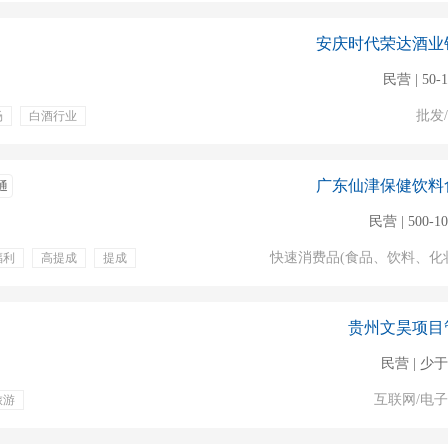
安庆时代荣达酒业
民营 | 50-
批发
场
白酒行业
广东仙津保健饮料
通
民营 | 500-1
快速消费品(食品、饮料、化
福利
高提成
提成
奖金
贵州文昊项目
民营 | 少于
互联网/电
旅游