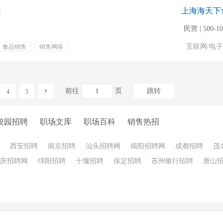
上海海天下
民营 | 500-1
互联网/电
食品销售
销售网络
一金
绩效奖金
补贴
通讯补贴
前往
页
跳转
4
5
校园招聘
职场文库
职场百科
销售热招
西安招聘
南京招聘
汕头招聘网
揭阳招聘网
成都招聘
茂
庆招聘网
绵阳招聘
十堰招聘
保定招聘
苏州银行招聘
唐山