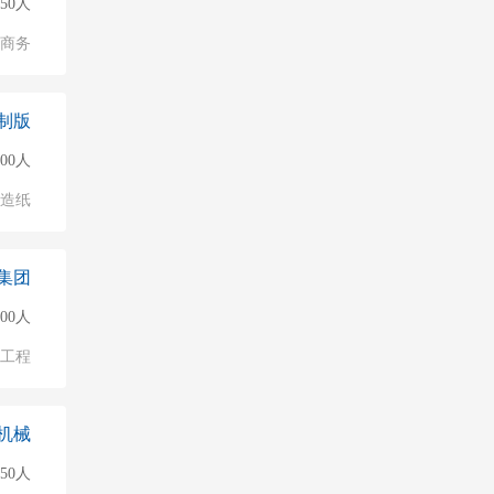
150人
子商务
制版
500人
/造纸
集团
500人
/工程
机械
50人