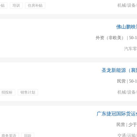
机械/设备
补贴
培训
住房补贴
佛山鹏映
外资（非欧美） | 50-1
汽车零
圣龙新能源（襄
民营 | 50-
机械/设备
招投标
销售计划
训
五险一金
差补贴
带薪年假
广东捷冠国际货运
民营 | 少于
交通/运输
商务英语
回款