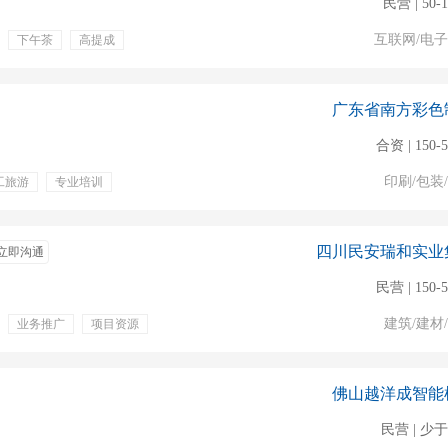
民营 | 50-
互联网/电
下午茶
高提成
广东省南方彩色
合资 | 150-
印刷/包装
工旅游
专业培训
四川民安瑞和实业
立即沟通
民营 | 150-
建筑/建材
业务推广
项目资源
成
包住
绩效奖金
购买五险
话补
佛山越洋成智能
民营 | 少于