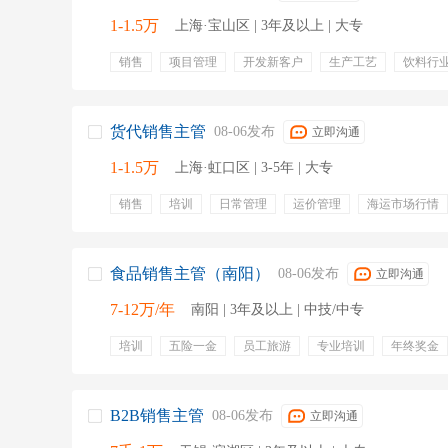
1-1.5万
上海·宝山区 | 3年及以上 | 大专
销售
项目管理
开发新客户
生产工艺
饮料行
汇款
订单安排
技术谈判
五险一金
员工旅游
货代销售主管
08-06发布
立即沟通
1-1.5万
上海·虹口区 | 3-5年 | 大专
销售
培训
日常管理
运价管理
海运市场行情
下午茶
法定节假
生日会
带薪年假
食品销售主管（南阳）
08-06发布
立即沟通
7-12万/年
南阳 | 3年及以上 | 中技/中专
培训
五险一金
员工旅游
专业培训
年终奖金
B2B销售主管
08-06发布
立即沟通