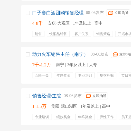
口子窖白酒团购销售经理
08-06发布
立即沟通
4-8千
安庆·大观区 | 1年及以上 | 高中
销售
快消品销售
客户关系
销售策略
开拓市
提升产品销量
市场趋势
行业动态
市场反馈
动力火车销售主任（南宁）
08-06发布
立即沟
7千-1.2万
南宁 | 3年及以上 | 大专
五险一金
年终奖金
专业培训
餐饮补贴
节日
发展前景好
车油补
工作导师
生日礼物
绩效
销售经理/主管
08-06发布
立即沟通
1-1.5万
贵阳·观山湖区 | 1年及以上 | 高中
专业培训
绩效奖金
年终奖金
弹性工作
员工