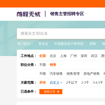
销售主管招聘专区
热门职位：
英业达
中国建筑设计研究院
易购
工作地点：
全国
北京
上海
广州
深圳
武汉
西
郑州
天津
哈尔滨
石家庄
无锡
职位分类：
不限
销售
太原
广东
江苏
浙江
四川
海
不限
汽车销售
销售管理
房地产销售
甘肃
内蒙
宁夏
西藏
新疆
青
销售总监
销售工程师
医药销售
大客户
月薪范围：
所有
自定义
2千以下
2-3千
3-4.5千
销售人员
酒水销售
销售专员
保险销售
已选条件：
销售主管
建材销售
销售支持
广告销售
新能源汽
煤炭销售
物流销售
农药销售