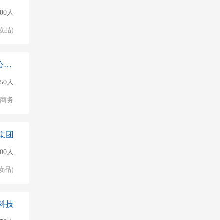
500人
妆品)
集骏供应链科技（宁波）有限公司上海
50人
子商务
集团
500人
妆品)
科技