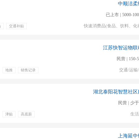
中顺洁柔
已上市 | 5000-10
快速消费品(食品、饮料、化
贴
交通补贴
江苏快智运物联
民营 | 150-
交通/运输
地推
销售记录
带薪年假
节日福利
湖北泰阳花智慧社区
民营 | 少于
生活
津贴
高底薪
上海延中