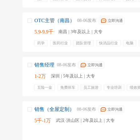
货代行业
货代销售
团队销售
节日福利
团队
晋升通道
分红
OTC主管（南昌）
08-06发布
立即沟通
5.9-9.9千
南昌 | 3年及以上 | 大专
药学
医药行业
团队管理
快消品行业
电脑
日常运营
区域销售策略
分析销售数据
绩效奖金
定期体检
带薪年假
交通补贴
通讯补贴
节假
销售经理
08-06发布
立即沟通
1-2万
深圳 | 5年及以上 | 大专
五险一金
免费班车
员工旅游
专业培训
绩效
员工饭堂
销售（全屋定制）
08-06发布
立即沟通
5千-1万
武汉·洪山区 | 2年及以上 | 大专