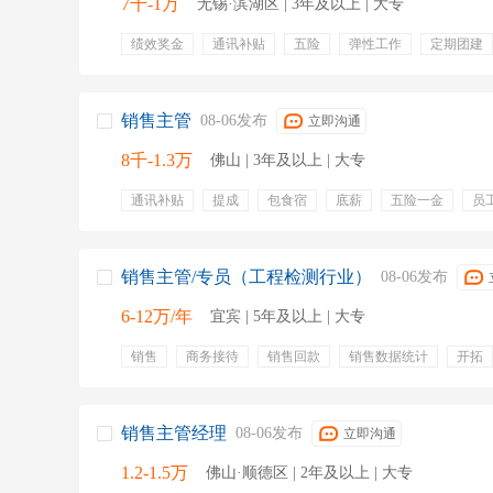
7千-1万
无锡·滨湖区 | 3年及以上 | 大专
绩效奖金
通讯补贴
五险
弹性工作
定期团建
晋升
分红
培训
销售主管
08-06发布
立即沟通
8千-1.3万
佛山 | 3年及以上 | 大专
通讯补贴
提成
包食宿
底薪
五险一金
员
绩效奖金
年终奖金
出国机会
餐饮补贴
销售主管/专员（工程检测行业）
08-06发布
6-12万/年
宜宾 | 5年及以上 | 大专
销售
商务接待
销售回款
销售数据统计
开拓
销售主管
项目签约
交通补助
工作餐
业绩提
交通补贴
节日福利
补充医疗保险
五险
补助
销售主管经理
08-06发布
立即沟通
1.2-1.5万
佛山·顺德区 | 2年及以上 | 大专