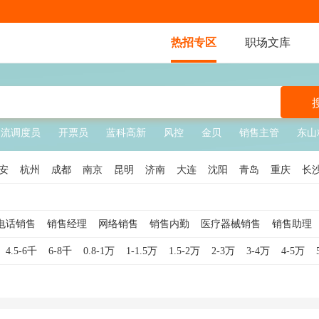
热招专区
职场文库
物流调度员
开票员
蓝科高新
风控
金贝
销售主管
东山
安
杭州
成都
南京
昆明
济南
大连
沈阳
青岛
重庆
长
温州
南宁
惠州
佛山
珠海
唐山
秦皇岛
徐州
常州
扬
南
福建
山东
山西
吉林
江西
广西
安徽
河北
河南
湖
电话销售
销售经理
网络销售
销售内勤
医疗器械销售
销售助理
海
销售
销售顾问
软件销售
销售代表
互联网销售
酒店销售
钢材
4.5-6千
6-8千
0.8-1万
1-1.5万
1.5-2万
2-3万
3-4万
4-5万
销售主管
服装销售
外贸销售
白酒销售
贷款销售
食品销售
车销售
汽车销售顾问
医疗销售
珠宝销售
医美销售
奢侈品销售