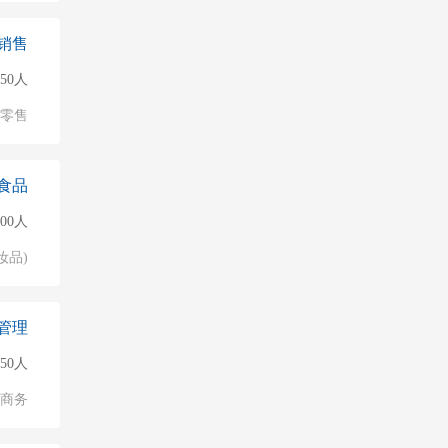
销售
150人
/零售
食品
000人
妆品)
管理
50人
子商务