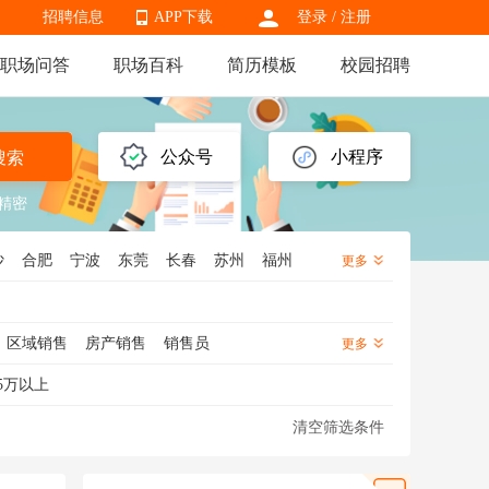
招聘信息
APP下载
登录
/
注册
职场问答
职场百科
简历模板
校园招聘
APP下载
公众号
小程序
搜索
精密
沙
合肥
宁波
东莞
长春
苏州
福州
更多
州
保定
潍坊
株洲
南昌
南通
兰州
北
湖南
陕西
黑龙江
辽宁
云南
贵州
区域销售
房产销售
销售员
更多
销售
信用卡销售
金融销售
5万以上
医药销售代表
渠道销售
芯片销售
清空筛选条件
化妆品销售
知识产权销售
海外销售