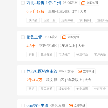
西北--销售主管-兰州
08-06发布
立即沟通
6-9千·13薪
兰州·七里河区 | 2年 | 大专
快消品
五险一金
定期体检
节日福利
通讯补
带薪年假
绩效奖金
专业培训
加班补贴
销售主管
08-06发布
立即沟通
4-8千
宿迁·宿城区 | 1年及以上 | 大专
销售
数据分析
市场推广
物流行业
客户关系
拓展新客户
维护客户档案
油品销售
年终奖金
五险
养老社区销售主管
08-06发布
立即沟通
7千-1.4万
武汉·洪山区 | 3年及以上 | 大专
旅游
员工旅游
绩效奖金
专业培训
年终奖金
五险
带薪病假
带薪年假
定期团建
oem销售主管
08-06发布
立即沟通