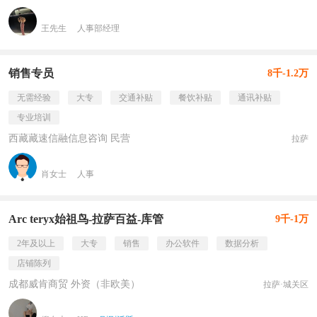
王先生
人事部经理
销售专员
8千-1.2万
无需经验
大专
交通补贴
餐饮补贴
通讯补贴
专业培训
西藏藏速信融信息咨询 民营
拉萨
肖女士
人事
Arc teryx始祖鸟-拉萨百益-库管
9千-1万
2年及以上
大专
销售
办公软件
数据分析
店铺陈列
成都威肯商贸 外资（非欧美）
拉萨·城关区