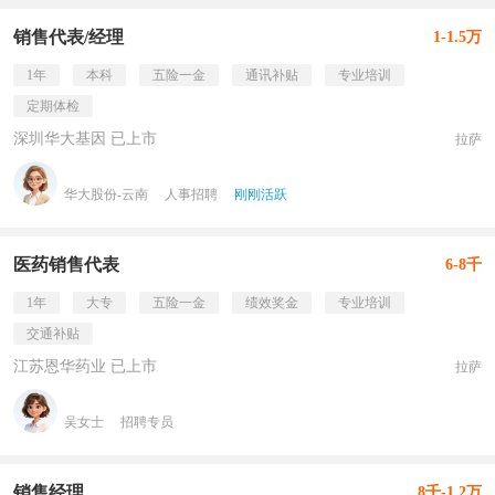
销售代表/经理
1-1.5万
1年
本科
五险一金
通讯补贴
专业培训
定期体检
深圳华大基因 已上市
拉萨
华大股份-云南
人事招聘
刚刚活跃
医药销售代表
6-8千
1年
大专
五险一金
绩效奖金
专业培训
交通补贴
江苏恩华药业 已上市
拉萨
吴女士
招聘专员
销售经理
8千-1.2万