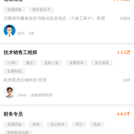
无需经验
初中及以下
日喀则市桑珠孜区书衡信息咨询店（个体工商户） 民营
日喀则
张巧
HR
技术销售工程师
1-1.5万
1-3年
硕士
五险一金
免费班车
员工旅游
交通补贴
杭州景杰生物科技 民营
拉萨
Albert
高级招聘经理
财务专员
6-6.5千
无需经验
本科
办公软件
审计
风控
销售数据分析