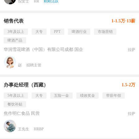
倪女士
HR
刚刚活跃
销售代表
1-1.5万·13薪
3年及以上
大专
PPT
啤酒行业
市场营销
啤酒产品
华润雪花啤酒（中国）有限公司成都 国企
拉萨
赵
招聘主管
办事处经理（西藏）
1.5-2万
5年及以上
大专
五险一金
绩效奖金
带薪年假
餐饮补贴
焦作明仁食品 民营
拉萨
王先生
HRBP