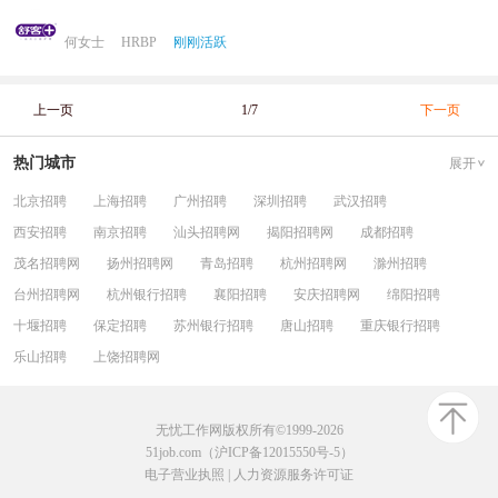
何女士
HRBP
刚刚活跃
上一页
1/7
下一页
热门城市
展开
北京招聘
上海招聘
广州招聘
深圳招聘
武汉招聘
西安招聘
南京招聘
汕头招聘网
揭阳招聘网
成都招聘
茂名招聘网
扬州招聘网
青岛招聘
杭州招聘网
滁州招聘
台州招聘网
杭州银行招聘
襄阳招聘
安庆招聘网
绵阳招聘
十堰招聘
保定招聘
苏州银行招聘
唐山招聘
重庆银行招聘
乐山招聘
上饶招聘网
无忧工作网版权所有©1999-2026
51job.com（沪ICP备12015550号-5）
电子营业执照
|
人力资源服务许可证