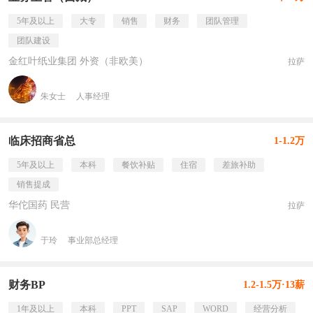
5年及以上
大专
销售
财务
团队管理
团队建设
金红叶纸业集团 外资（非欧美）
拉萨
朱女士
人事经理
临床招商省总
1-1.2万
5年及以上
本科
餐饮补贴
住宿
差旅补助
销售提成
华佗国药 民营
拉萨
于玲
事业部总经理
财务BP
1.2-1.5万·13薪
1年及以上
本科
PPT
SAP
WORD
经营分析