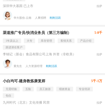
深圳华大基因 已上市
拉萨
华大股份-云南
人事招聘
刚刚活跃
渠道推广专员/快消业务员（第三方编制）
5-8千
1年及以上
大专
库存管理
客情关系
产品介绍
跟进潜在客户
李锦记（新会）食品有限公司上海 外资（非欧美）
拉萨
黄先生
人力资源经理
刚刚活跃
小白均可-建身教炼康复师
5千-1万
无需经验
五险
员工旅游
绩效奖金
专业培训
包住
九州时代（北京）文化传播 民营
拉萨