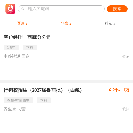
搜索
西藏
销售
筛选
客户经理—西藏分公司
1-6年
本科
中移铁通 国企
拉萨
行销校招生（2027届提前批）（西藏）
6.5千-1.1万
在校生/应届生
本科
养生堂 民营
杭州