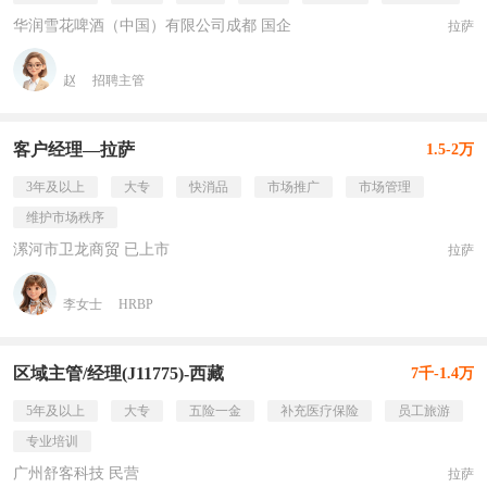
华润雪花啤酒（中国）有限公司成都 国企
拉萨
赵
招聘主管
客户经理—拉萨
1.5-2万
3年及以上
大专
快消品
市场推广
市场管理
维护市场秩序
漯河市卫龙商贸 已上市
拉萨
李女士
HRBP
区域主管/经理(J11775)-西藏
7千-1.4万
5年及以上
大专
五险一金
补充医疗保险
员工旅游
专业培训
广州舒客科技 民营
拉萨