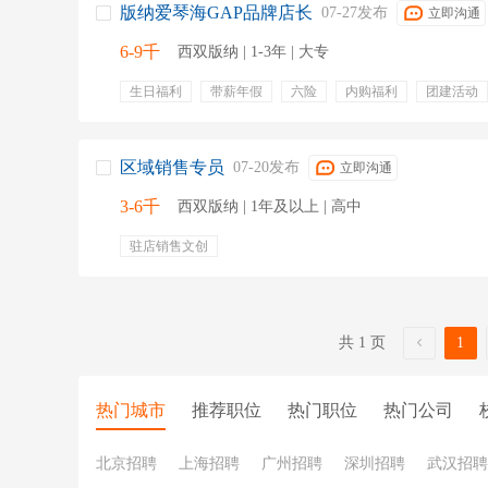
版纳爱琴海GAP品牌店长
07-27发布
立即沟通
6-9千
西双版纳 | 1-3年 | 大专
生日福利
带薪年假
六险
内购福利
团建活动
数据分析
运营
抖音
商品整理
陈列调整
保障安全
小红书
区域销售专员
07-20发布
立即沟通
3-6千
西双版纳 | 1年及以上 | 高中
驻店销售文创
共 1 页
1
热门城市
推荐职位
热门职位
热门公司
北京招聘
上海招聘
广州招聘
深圳招聘
武汉招聘