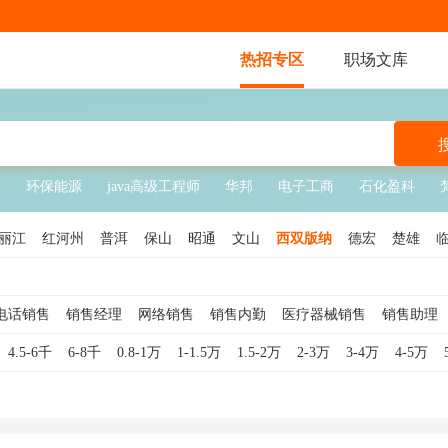
热招专区
职场文库
售
环保能源
java高级工程师
华邦
电子工商
石化盈科
丽江
红河州
普洱
保山
昭通
文山
西双版纳
德宏
楚雄
电话销售
销售经理
网络销售
销售内勤
医疗器械销售
销售助理
销售
销售顾问
软件销售
销售代表
互联网销售
酒店销售
钢材
4.5-6千
6-8千
0.8-1万
1-1.5万
1.5-2万
2-3万
3-4万
4-5万
销售主管
服装销售
外贸销售
白酒销售
贷款销售
食品销售
车销售
汽车销售顾问
医疗销售
珠宝销售
医美销售
奢侈品销售