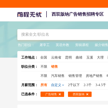
西双版纳广告销售招聘专区
热门职位：
屠宰工
英语外教
剪辑课程
媒介销
工作地点：
全国
云南省
昆明
曲靖
玉溪
大理
职位分类：
不限
销售
不限
汽车销售
销售管理
房地产销售
销售总监
销售工程师
医药销售
大客户
月薪范围：
所有
自定义
2千以下
2-3千
3-4.5千
销售人员
酒水销售
销售专员
保险销售
已选条件：
广告销售
西双版纳
建材销售
销售支持
广告销售
新能源汽
煤炭销售
物流销售
农药销售