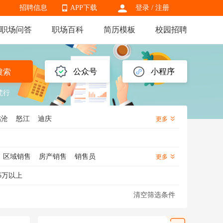
招聘信息
APP下载
登录
/
注册
职场问答
职场百科
简历模板
校园招聘
APP下载
公众号
小程序
搜索
梵行
临沧
怒江
迪庆
更多
区域销售
房产销售
销售员
更多
销售
信用卡销售
金融销售
5万以上
医药销售代表
渠道销售
芯片销售
清空筛选条件
化妆品销售
知识产权销售
海外销售