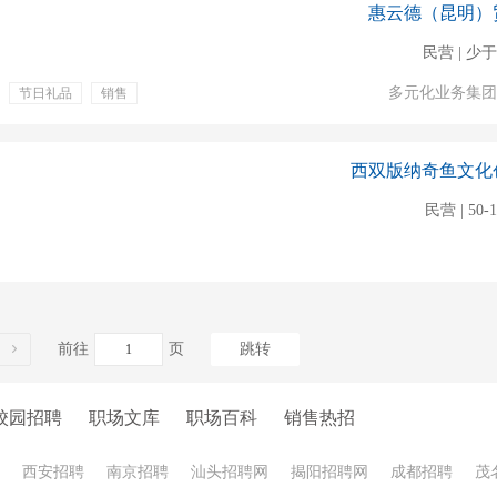
惠云德（昆明）
民营 | 少于
多元化业务集团
节日礼品
销售
团队销售
全渠道销售
西双版纳奇鱼文化
民营 | 50-
前往
页
跳转
校园招聘
职场文库
职场百科
销售热招
西安招聘
南京招聘
汕头招聘网
揭阳招聘网
成都招聘
茂