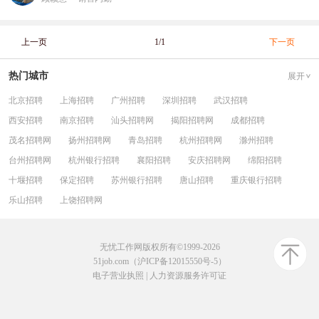
上一页
1/1
下一页
热门城市
展开
北京招聘
上海招聘
广州招聘
深圳招聘
武汉招聘
西安招聘
南京招聘
汕头招聘网
揭阳招聘网
成都招聘
茂名招聘网
扬州招聘网
青岛招聘
杭州招聘网
滁州招聘
台州招聘网
杭州银行招聘
襄阳招聘
安庆招聘网
绵阳招聘
十堰招聘
保定招聘
苏州银行招聘
唐山招聘
重庆银行招聘
乐山招聘
上饶招聘网
无忧工作网版权所有©1999-2026
51job.com（沪ICP备12015550号-5）
电子营业执照
|
人力资源服务许可证