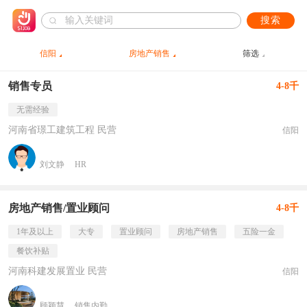
搜索
信阳
房地产销售
筛选
销售专员
4-8千
无需经验
河南省璟工建筑工程 民营
信阳
刘文静
HR
房地产销售/置业顾问
4-8千
1年及以上
大专
置业顾问
房地产销售
五险一金
餐饮补贴
河南科建发展置业 民营
信阳
顾颖慧
销售内勤