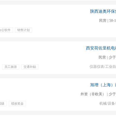
陕西迪奥环保
民营 | 50-
办公软件
销售计划
商务谈判
水处理
西安荷佐里机电
民营 | 少于
仪器仪表/工业
员工旅游
交通补贴
渠道销售
旭增（上海）
外资（非欧美） | 少于
机械/设备
四级
绩效奖金
团队建设
销售提成