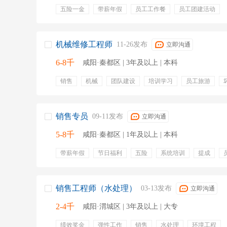
五险一金
带薪年假
员工工作餐
员工团建活动
机械维修工程师
11-26发布
立即沟通
6-8千
咸阳·秦都区 | 3年及以上 | 本科
销售
机械
团队建设
培训学习
员工旅游
技能证书
仪器仪表
绩效奖金
项目提成
缴纳
员工旅游
团队建设
销售提成
培训
销售专员
09-11发布
立即沟通
5-8千
咸阳·秦都区 | 1年及以上 | 本科
带薪年假
节日福利
五险
系统培训
提成
销售工程师（水处理）
03-13发布
立即沟通
2-4千
咸阳·渭城区 | 3年及以上 | 大专
绩效奖金
弹性工作
销售
水处理
环境工程