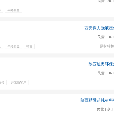
民营 | 50-
游
年终奖金
客
刀具市场
西安保力强液压
民营 | 50-
原材料和
金
年终奖金
销售
陕西迪奥环保
民营 | 50-
宣传
开发新客户
信息
销售数据
陕西精微超纯材料
民营 | 少于