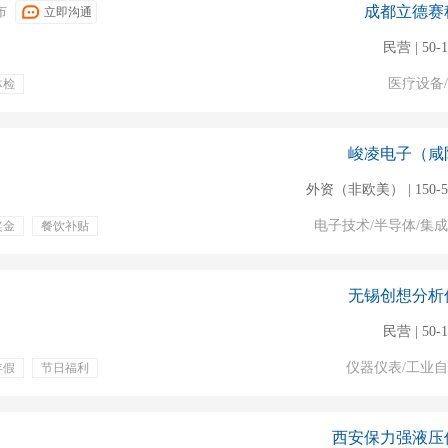
成都立德赛
布
立即沟通
民营 | 50-
医疗设备
体检
峻凌电子（咸
外资（非欧美） | 150-5
电子技术/半导体/集
奖金
餐饮补贴
无锡创想分析
民营 | 50-
仪器仪表/工业
年假
节日福利
仪器设备
实验室仪器
西安保力强液压