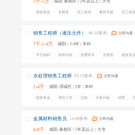
5千-1万
咸阳·秦都区 | 2年及以上 | 大专
绩效奖金
全勤奖
员工旅游
餐饮补贴
员工旅
餐饮补贴
销售
刀具
机械加工工艺
开发新顾
联系客户
销售工程师（液压元件）
06-10发布
立即沟通
7千-1.4万
咸阳 | 3-4年 | 本科
节日福利
加班补贴
免费班车
全勤奖
绩效奖
工程师
液压
水处理销售工程师
03-13发布
立即沟通
2-4千
咸阳·渭城区 | 2年 | 本科
绩效奖金
弹性工作
五险
出差补贴
销售
客户维护
市场开拓
品牌推广
客户档案
市场
产品报价
金属材料销售员
12-09发布
立即沟通
4-8千
咸阳·秦都区 | 5年及以上 | 大专