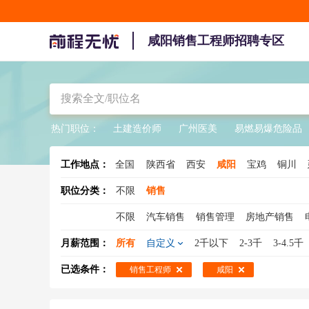
咸阳销售工程师招聘专区
热门职位：
土建造价师
广州医美
易燃易爆危险品
工作地点：
全国
陕西省
西安
咸阳
宝鸡
铜川
职位分类：
不限
销售
不限
汽车销售
销售管理
房地产销售
销售总监
销售工程师
医药销售
大客户
月薪范围：
所有
自定义
2千以下
2-3千
3-4.5千
销售人员
酒水销售
销售专员
保险销售
已选条件：
销售工程师
咸阳
建材销售
销售支持
广告销售
新能源汽
煤炭销售
物流销售
农药销售