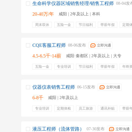
生命科学仪器区域销售经理/销售工程师
08-04发
20-40万/年
咸阳 | 2年及以上 | 本科
周末双休
五险一金
节日福利
带薪年假
定期
CQE客服工程师
08-06发布
立即沟通
4.5-6.5千·14薪
咸阳·秦都区 | 2年及以上 | 大专
五险一金
专业培训
节日福利
带薪年假
年终
员工旅游
弹性工作
补充医疗保险
培训
仪器仪表销售工程师
06-15发布
立即沟通
6-8千
咸阳 | 2年及以上
专业培训
定期体检
员工旅游
通讯补贴
带薪
弹性工作
培训
销售
推广
客户关系维护
挖掘客户价值
检测设备
液压工程师（流体管路）
07-30发布
立即沟通