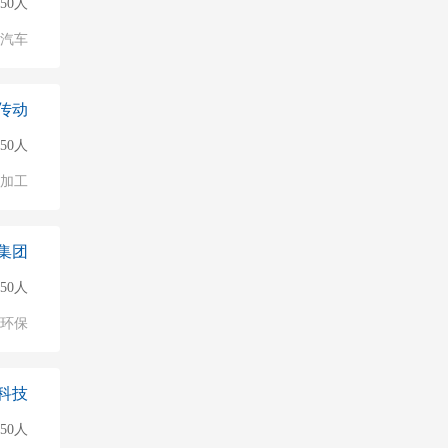
150人
汽车
传动
150人
加工
集团
150人
环保
科技
50人