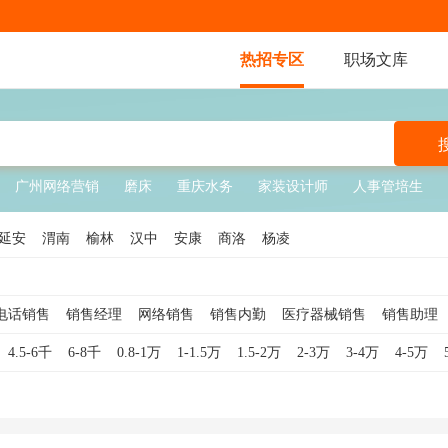
热招专区
职场文库
广州网络营销
磨床
重庆水务
家装设计师
人事管培生
延安
渭南
榆林
汉中
安康
商洛
杨凌
电话销售
销售经理
网络销售
销售内勤
医疗器械销售
销售助理
销售
销售顾问
软件销售
销售代表
互联网销售
酒店销售
钢材
4.5-6千
6-8千
0.8-1万
1-1.5万
1.5-2万
2-3万
3-4万
4-5万
销售主管
服装销售
外贸销售
白酒销售
贷款销售
食品销售
车销售
汽车销售顾问
医疗销售
珠宝销售
医美销售
奢侈品销售