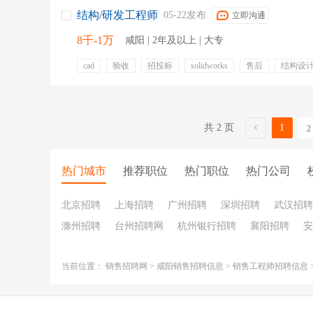
结构/研发工程师
05-22发布
立即沟通
8千-1万
咸阳 | 2年及以上 | 大专
cad
验收
招投标
solidworks
售后
结构设
原理图
生产工艺
包住宿
节日福利
高温补贴
年终奖金
通讯补贴
晋升
共 2 页
1
2
热门城市
推荐职位
热门职位
热门公司
北京招聘
上海招聘
广州招聘
深圳招聘
武汉招聘
滁州招聘
台州招聘网
杭州银行招聘
襄阳招聘
安
当前位置：
销售招聘网
>
咸阳销售招聘信息
>
销售工程师招聘信息