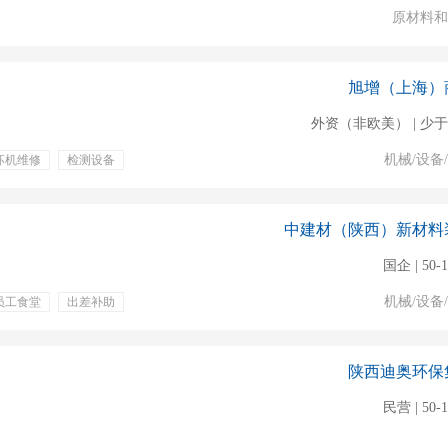
原材料和
旭增（上海）
外资（非欧美） | 少于
机械/设备
坏机维修
检测设备
五险
五险一金
奖金
中建材（陕西）新材料
国企 | 50-
机械/设备
员工食堂
出差补助
陕西迪奥环保
民营 | 50-