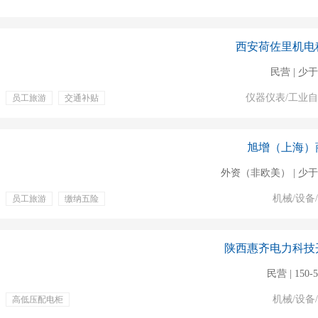
西安荷佐里机电
民营 | 少于
仪器仪表/工业
员工旅游
交通补贴
渠道销售
旭增（上海）
外资（非欧美） | 少于
机械/设备
员工旅游
缴纳五险
陕西惠齐电力科技
民营 | 150-
机械/设备
高低压配电柜