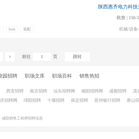
陕西惠齐电力科技
民营 | 150-
机械/设备
计
bom
装配
绩效奖金
员工旅游
前往
页
跳转
校园招聘
职场文库
职场百科
销售热招
西安招聘
南京招聘
汕头招聘网
揭阳招聘网
成都招聘
茂
庆招聘网
绵阳招聘
十堰招聘
保定招聘
苏州银行招聘
唐山
>
咸阳销售工程师招聘信息