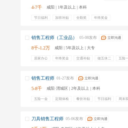
4-7千
咸阳 | 1年及以上 | 本科
节日福利
加班补贴
全勤奖
年终奖金
销售工程师（工业品）
05-08发布
立即沟通
8千-1.2万
咸阳 | 5年及以上 | 大专
居家办公
年终奖金
交通补贴
做五休二
五险
通讯补贴
节日福利
带薪年假
分销
运维管理
润滑
营销方案
区域市场
工业品销售
数字化
销售工程师
01-27发布
立即沟通
5-8千
咸阳·渭城区 | 2年及以上 | 本科
五险一金
定期体检
餐饮补贴
节日福利
周末
带薪年假
补充医疗保险
绩效奖金
提成
销售
机电
客户资源
市场开拓
销售渠道
标书制作
刀具销售工程师
05-06发布
立即沟通