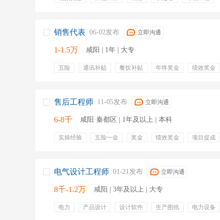
销售代表
06-02发布
立即沟通
1-1.5万
咸阳 | 1年 | 大专
五险
通讯补贴
餐饮补贴
年终奖金
绩效奖金
弹性工作
包住包行
销售
电话销售
销售代表
售后工程师
11-05发布
立即沟通
6-8千
咸阳·秦都区 | 1年及以上 | 本科
实操经验
五险一金
奖金
绩效奖金
项目提成
团队建设
培训
销售提成
电气设计工程师
01-21发布
立即沟通
8千-1.2万
咸阳 | 3年及以上 | 大专
电力
产品设计
设计软件
生产图纸
电力设备
包住宿
高温补贴
绩效奖金
通讯补贴
包三餐