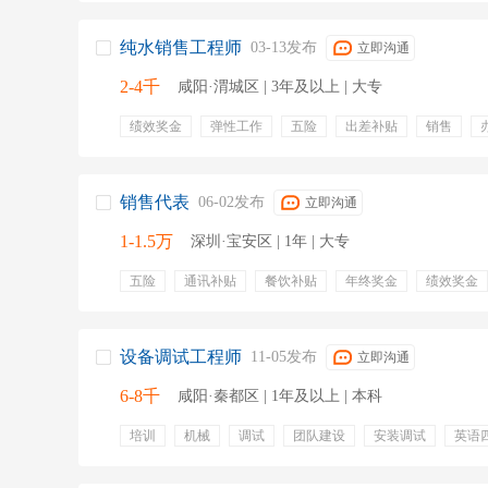
纯水销售工程师
03-13发布
立即沟通
2-4千
咸阳·渭城区 | 3年及以上 | 大专
绩效奖金
弹性工作
五险
出差补贴
销售
开车
工程招投标
信息收集
商务标书
报价
销售代表
06-02发布
立即沟通
1-1.5万
深圳·宝安区 | 1年 | 大专
五险
通讯补贴
餐饮补贴
年终奖金
绩效奖金
弹性工作
包住包行
销售
电话销售
销售代表
设备调试工程师
11-05发布
立即沟通
6-8千
咸阳·秦都区 | 1年及以上 | 本科
培训
机械
调试
团队建设
安装调试
英语
项目提成
缴纳五险
五险一金
奖金
员工旅游
培训