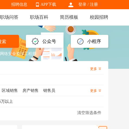
招聘信息
APP下载
登录
/
注册
职场问答
职场百科
简历模板
校园招聘
APP下载
公众号
小程序
搜索
网络安全资深工程师
iba
更多
区域销售
房产销售
销售员
更多
销售
信用卡销售
金融销售
5万以上
医药销售代表
渠道销售
芯片销售
清空筛选条件
化妆品销售
知识产权销售
海外销售