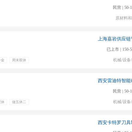
民营 | 50-
原材料和
上海嘉岩供应链
已上市 | 150-
机械/设备
一金
周末双休
直销
销售计划
产品
iot
西安雷迪特智能
民营 | 50-
机械/设备
双休
做五休二
谈判
挖掘潜在客户
机械加工
西安卡特罗刀具