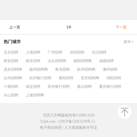
上一页
1/0
下一页
热门城市
展开
北京招聘
上海招聘
广州招聘
深圳招聘
武汉招聘
西安招聘
南京招聘
汕头招聘网
揭阳招聘网
成都招聘
茂名招聘网
扬州招聘网
青岛招聘
杭州招聘网
滁州招聘
台州招聘网
杭州银行招聘
襄阳招聘
安庆招聘网
绵阳招聘
十堰招聘
保定招聘
苏州银行招聘
唐山招聘
重庆银行招聘
乐山招聘
上饶招聘网
无忧工作网版权所有©1999-2026
51job.com（沪ICP备12015550号-5）
电子营业执照
|
人力资源服务许可证