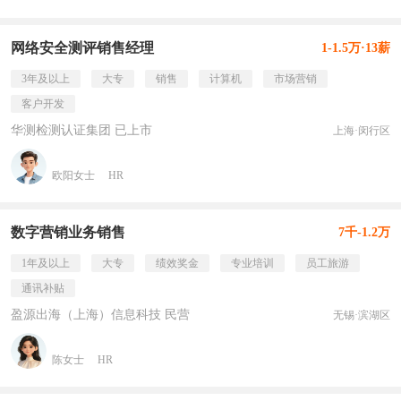
网络安全测评销售经理
1-1.5万·13薪
3年及以上
大专
销售
计算机
市场营销
客户开发
华测检测认证集团 已上市
上海·闵行区
欧阳女士
HR
数字营销业务销售
7千-1.2万
1年及以上
大专
绩效奖金
专业培训
员工旅游
通讯补贴
盈源出海（上海）信息科技 民营
无锡·滨湖区
陈女士
HR