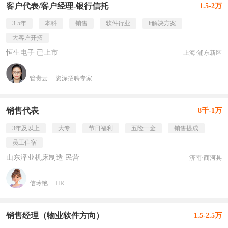
客户代表/客户经理-银行信托
1.5-2万
3-5年
本科
销售
软件行业
it解决方案
大客户开拓
恒生电子 已上市
上海·浦东新区
管贵云
资深招聘专家
销售代表
8千-1万
3年及以上
大专
节日福利
五险一金
销售提成
员工住宿
山东泽业机床制造 民营
济南·商河县
信玲艳
HR
销售经理（物业软件方向）
1.5-2.5万