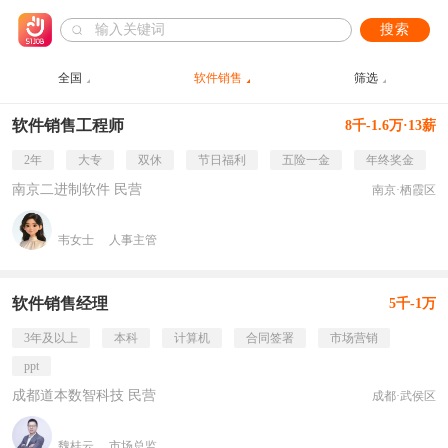
搜索
全国
软件销售
筛选
软件销售工程师
8千-1.6万·13薪
2年
大专
双休
节日福利
五险一金
年终奖金
南京二进制软件 民营
南京·栖霞区
韦女士
人事主管
软件销售经理
5千-1万
3年及以上
本科
计算机
合同签署
市场营销
ppt
成都道本数智科技 民营
成都·武侯区
魏桂云
市场总监