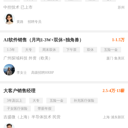
中控技术 已上市
苏州
黄路
招聘专员
AI软件销售（月均1-3W+双休+独角兽）
1-1.5万
1-5年
大专
周末双休
下午茶
双休
五险一金
广州探域科技 外资（欧美）
厦门·集美区
李女士
高级招聘HRBP
大客户销售经理
2.5-4万·13薪
3年及以上
大专
五险一金
补充医疗保险
子女医疗保险
带薪年假
吉盛微（上海）半导体技术 民营
上海·浦东新区