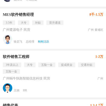
MES软件销售经理
8千-1.5万
3-5年
大专
补贴
晋升通道
广州鹭源电子 民营
广州·黄埔区
徐启飞
总经理
刚刚活跃
软件销售工程师
1-2万
3年及以上
大专
五险一金
提成奖金
交通补贴
五险一金
广州蜗牛快跑智能信息科技 民营
广州
王娟
HR
销售代表
1.2-1.7万