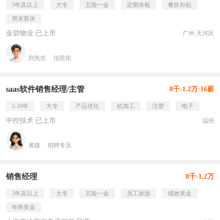
3年及以上
大专
五险一金
定期体检
餐饮补贴
周末双休
金碧物业 已上市
广州·天河区
刘先生
信息化
saas软件销售经理/主管
8千-1.2万·16薪
1-10年
大专
产品优化
机加工
注塑
电子
中控技术 已上市
温州
黄路
招聘专员
销售经理
8千-1.2万
3年及以上
大专
五险一金
员工旅游
绩效奖金
年终奖金