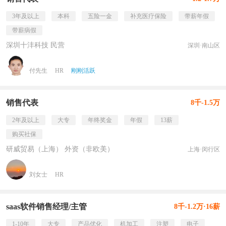
3年及以上
本科
五险一金
补充医疗保险
带薪年假
带薪病假
深圳十沣科技 民营
深圳·南山区
付先生
HR
刚刚活跃
销售代表
8千-1.5万
2年及以上
大专
年终奖金
年假
13薪
购买社保
研威贸易（上海） 外资（非欧美）
上海·闵行区
刘女士
HR
saas软件销售经理/主管
8千-1.2万·16薪
1-10年
大专
产品优化
机加工
注塑
电子