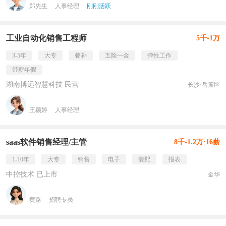
郑先生
人事经理
刚刚活跃
工业自动化销售工程师
5千-1万
3-5年
大专
餐补
五险一金
弹性工作
带薪年假
湖南博远智慧科技 民营
长沙·岳麓区
王颖婷
人事经理
saas软件销售经理/主管
8千-1.2万·16薪
1-10年
大专
销售
电子
装配
报表
中控技术 已上市
金华
黄路
招聘专员