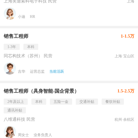
上海美迪索科电子科技 民营
上海
小迪
HR
销售工程师
1-1.5万
1-3年
本科
同芯构技术（苏州） 民营
上海·宝山区
吉华
运营总监
当前活跃
销售工程师（具身智能-国企背景）
1.5-2.5万
2年及以上
本科
五险一金
交通补贴
餐饮补贴
通讯补贴
八维通科技 民营
杭州·余杭区
周女士
业务负责人