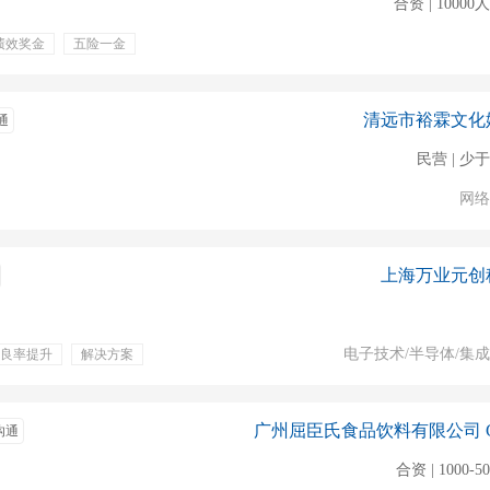
合资 | 1000
绩效奖金
五险一金
公积金
无需外出
级津贴
清远市裕霖文化
通
民营 | 少于
网络
上海万业元创
电子技术/半导体/集
良率提升
解决方案
餐饮补贴
带薪年假
沟通
合资 | 1000-5