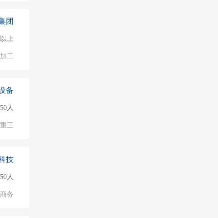
集团
0人以上
加工
设备
150人
/重工
科技
50人
子商务