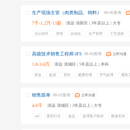
生产现场主管（肉类制品、饲料）
08-06发布
7千-1.2万·13薪
清远·清新区 | 3年及以上 | 大专
办公软件
管理
自动化
生产管理
工艺流程
降低生产成本
畜牧
控制生产成本
饲料
培训
补充医疗保险
带薪年假
年终奖金
绩效奖金
专业培训
定期体检
高级技术销售工程师-IFS
08-04发布
立即沟通
1.8-3.6万
清远·清城区 | 5年及以上 | 本科
奖金
提成
房补
暖通空调
空气处理
通风
压缩机
通风空调
热能工程
船舶工程
机械能
销售跟单
08-03发布
立即沟通
4-6千
清远·清城区 | 3年及以上 | 大专
cad
医药行业
食品
处理客户投诉
数据支持
业务报表
布局图
销售跟单
五险一金
双休