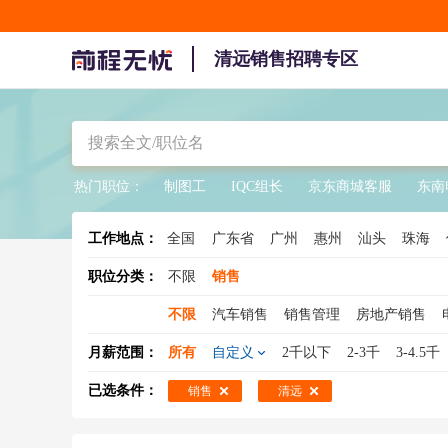
清远销售招聘专区
热门职位：
制图工
IQC组长
京东商城客服
东南
工作地点：
全国
广东省
广州
惠州
汕头
珠海
职位分类：
不限
销售
不限
汽车销售
销售管理
房地产销售
销售总监
销售工程师
医药销售
大客户
月薪范围：
所有
自定义
2千以下
2-3千
3-4.5千
销售人员
酒水销售
销售专员
保险销售
已选条件：
销售
清远
建材销售
销售支持
广告销售
新能源汽
煤炭销售
物流销售
农药销售