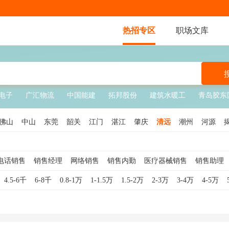
热招专区
职场文库
电子
广汇物流
中国能建
拓邦股份
建筑水暖工
青岛胶东
佛山
中山
东莞
韶关
江门
湛江
肇庆
清远
潮州
河源
电话销售
销售经理
网络销售
销售内勤
医疗器械销售
销售助理
销售
销售顾问
软件销售
销售代表
互联网销售
酒店销售
钢材
4.5-6千
6-8千
0.8-1万
1-1.5万
1.5-2万
2-3万
3-4万
4-5万
销售主管
服装销售
外贸销售
白酒销售
贷款销售
食品销售
车销售
汽车销售顾问
医疗销售
珠宝销售
医美销售
奢侈品销售