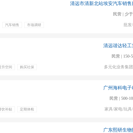
清远市清新北站埃安汽车销售
民营 | 少于
批发
汽车销售
市场调研
游
包吃
五险
清远谐达轻工
民营 | 150-
多元化业务集团
晋升空间
购买社保
定期体检
包吃
拜访客户
洽谈
广州海科电子
民营 | 500-1
家具/家电/玩具
餐饮补贴
定期体检
广东熙研生物