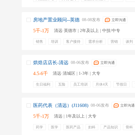
精密紧固件
选品
五险一金
绩效奖金
带薪年
带薪病假
包吃
包住
有餐补
提成
房地产置业顾问--英德
08-08发布
立即沟通
5千-1万
清远·英德市 | 2年及以上 | 中技/中专
销售
培训
客户接待
需求分析
营销
谈判
房地产行业
客户沟通
咨询服务
五险一金
带
年终奖金
绩效奖金
项目奖金
专业培训
定期
激励奖金
烘焙店店长-清远
08-06发布
立即沟通
4.5-6千
清远·清城区 | 1-3年 | 大专
生日福利
五险
员工培训
月休4天
节假日
晋升平台
团建活动
员工旅游
培训
成本控制
新品推广
经营分析
门店管理
食品安全
烘焙
医药代表（清远）(J11608)
08-06发布
立即沟通
5千-1万
清远 | 1年及以上 | 大专
药学
医学
医药产品
妇科
产品知识
骨科
基层
五险一金
免费班车
定期体检