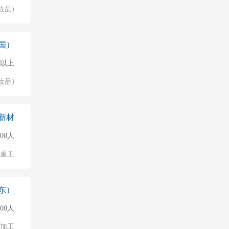
妆品)
国）
人以上
妆品)
新材
000人
/重工
东）
500人
加工