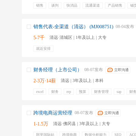
销售
谈判
快消品
流通渠道
产品销售
铺
渠道销售
产品陈列
促销活动
奖金
双休
五险一金
年终奖金
交通补贴
通讯补贴
节假
公司活动
文娱活动
六险一金
晋升
补贴
销售代表-全渠道（清远） (MJ008751)
08-04发布
5-7千
清远·清城区 | 1年及以上 | 大专
就近安排
财务经理（上市公司）
08-07发布
立即沟通
2-3万·14薪
清远 | 3年及以上 | 本科
excel
财务
erp
预算
财务管理
sap
财
成本分析
提供食宿
跨境电商运营经理
08-07发布
立即沟通
1-1.5万
清远·佛冈县 | 3年及以上 | 大专
阿里国际站
跨境电商
数据分析能力
SEO
AC