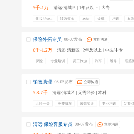
5千-1万
清远·清城区 | 1年及以上 | 大专
化妆品oem
绩效奖金
底薪
提成
培训
五
专业培训
定期体检
包吃
包住
租房补贴
保险外拓专员
08-07发布
立即沟通
6千-1.2万
清远·清新区 | 2年及以上 | 中技/中专
保险
专业培训
员工旅游
汽车
维修
理赔
销售助理
08-05发布
立即沟通
5.8-7千
清远·清城区 | 无需经验 | 本科
五险一金
免费班车
绩效奖金
专业培训
定期
集团化管理
花园式公司
清远 保险客服专员
08-07发布
立即沟通