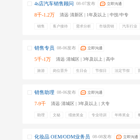
4s店汽车销售顾问
08-07发布
立即沟通
8千-1.2万
清远·清新区 | 1年及以上 | 中技/中专
销售
客户接待
需求分析
市场营销
汽车行业
合同签订
维护客户关系
c1
专业培训
员工旅
销售专员
08-06发布
立即沟通
5千-1万
清远·清城区 | 3年及以上 | 高中
旅游
岗位晋升
生日会
节假日
法定节假
五险
带薪年假
带薪病假
员工旅游
绩效奖金
包住
办公软件
合同签订
客户开发
销售策略
开拓市场
商务洽谈
拉链
钮扣
销售助理
08-06发布
立即沟通
7-9千
清远·清城区 | 3年及以上 | 大专
助理
文秘
绩效奖金
专业培训
年终奖金
通讯补贴
五险
包住宿
包吃
化妆品 OEM/ODM业务员
08-08发布
立即沟通