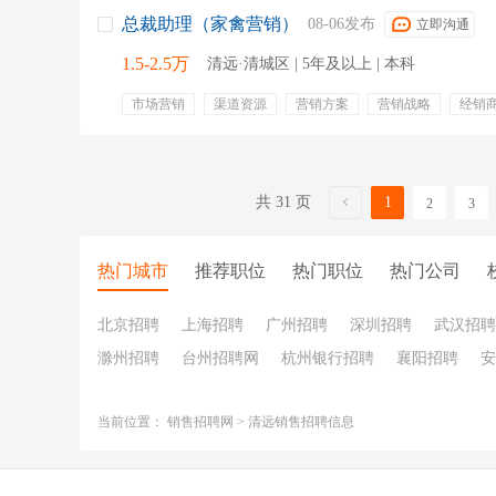
总裁助理（家禽营销）
08-06发布
立即沟通
1.5-2.5万
清远·清城区 | 5年及以上 | 本科
市场营销
渠道资源
营销方案
营销战略
经销
营销团队建设
品牌规划
供应链协同
弹性工作
共 31 页
1
2
3
热门城市
推荐职位
热门职位
热门公司
北京招聘
上海招聘
广州招聘
深圳招聘
武汉招聘
滁州招聘
台州招聘网
杭州银行招聘
襄阳招聘
安
当前位置：
销售招聘网
>
清远销售招聘信息