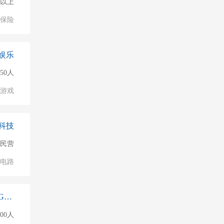
0人以上
保险
娱乐
50人
游戏
科技
民营
成电路
广州屈臣氏食品饮料有限公司 Guangzhou Watson's Food & Beverage Co., Ltd.
000人