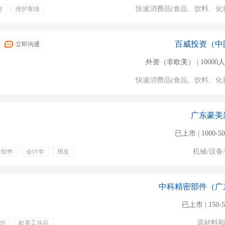
快速消费品(食品、饮料、化
货
维护客情
免费体检
带薪年假
日福利
节假日
百威投资（中
立即沟通
外资（非欧美） | 10000
快速消费品(食品、饮料、化
广东豪美
已上市 | 1000-5
机械/设备
务软件
会计学
用友
中科精密部件（广
已上市 | 150-
原材料和
OS
欧美工业品