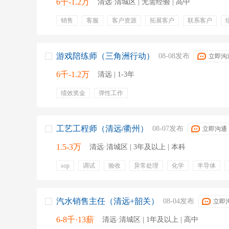
6千-1.2万
清远·清城区 | 无需经验 | 高中
销售
客服
客户资源
拓展客户
联系客户
生日福利
保险
节日福利
培训
上不封顶
团建活动
节假日
500强
产假
环境优美
职
游戏陪练师（三角洲行动）
08-08发布
立即沟
6千-1.2万
清远 | 1-3年
绩效奖金
弹性工作
工艺工程师（清远/衢州）
08-07发布
立即沟通
1.5-3万
清远·清城区 | 3年及以上 | 本科
sop
调试
验收
异常处理
化学
半导体
spc
中试放大
五险一金
绩效奖金
定期体检
免费班车
通讯补贴
包吃包住
汽水销售主任（清远+韶关）
08-04发布
立即
6-8千·13薪
清远·清城区 | 1年及以上 | 高中