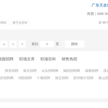
广东天农
民营 | 1000-5
农/林/
商网络
数字化营销
团队建设
五险一金
前往
页
跳转
4
5
校园招聘
职场文库
职场百科
销售热招
西安招聘
南京招聘
汕头招聘网
揭阳招聘网
成都招聘
茂
庆招聘网
绵阳招聘
十堰招聘
保定招聘
苏州银行招聘
唐山