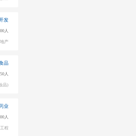
开发
500人
地产
食品
150人
妆品)
药业
000人
物工程