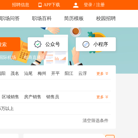
招聘信息
APP下载
登录
/
注册
职场问答
职场百科
简历模板
校园招聘
APP下载
公众号
小程序
搜索
国际机场
电商直播运营
揭阳
茂名
汕尾
梅州
开平
阳江
云浮
更多
区域销售
房产销售
销售员
更多
销售
信用卡销售
金融销售
5万以上
医药销售代表
渠道销售
芯片销售
清空筛选条件
化妆品销售
知识产权销售
海外销售