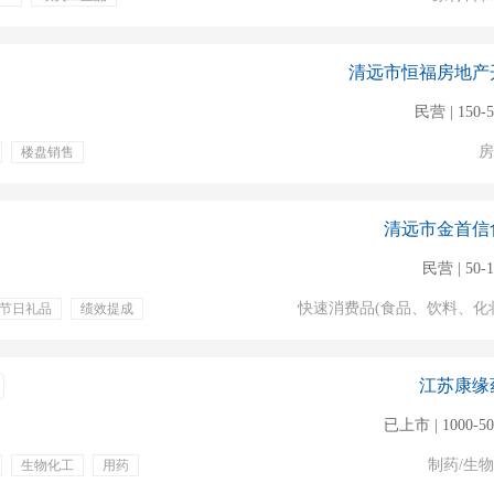
假
节日福利
全勤奖
清远市恒福房地产
民营 | 150-
房
楼盘销售
薪年假
带薪病假
体检
免费工作餐
清远市金首信
民营 | 50-
快速消费品(食品、饮料、化
节日礼品
绩效提成
团队管理
安全生产
行业
江苏康缘
已上市 | 1000-5
制药/生
生物化工
用药