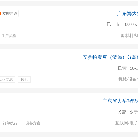
广东海大
立即沟通
已上市 | 1000
原材料和
生产流程
团队建设
五险一金
股票期权
项目奖金
安赛帕泰克（清远）分离
民营 | 50-
机械/设备
工业过滤
风机
源工程
电气自动化
广东省大岳智能
民营 | 少于
互联网/电
订单执行
设备方案
购买五险