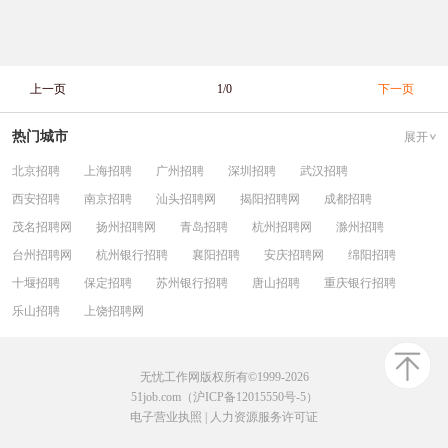
上一页
1/0
下一页
热门城市
展开
北京招聘
上海招聘
广州招聘
深圳招聘
武汉招聘
西安招聘
南京招聘
汕头招聘网
揭阳招聘网
成都招聘
茂名招聘网
扬州招聘网
青岛招聘
杭州招聘网
滁州招聘
台州招聘网
杭州银行招聘
襄阳招聘
安庆招聘网
绵阳招聘
十堰招聘
保定招聘
苏州银行招聘
唐山招聘
重庆银行招聘
乐山招聘
上饶招聘网
无忧工作网版权所有©1999-2026
51job.com（沪ICP备12015550号-5）
电子营业执照
|
人力资源服务许可证