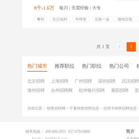
8千-1.6万
银川 | 无需经验 | 大专
餐补
生日福利
年终奖
五险一金
缴纳五险
话补
共 1 页
1
热门城市
推荐职位
热门职位
热门公司
北京招聘
上海招聘
广州招聘
深圳招聘
武汉招聘
滁州招聘
台州招聘网
杭州银行招聘
襄阳招聘
安
当前位置：
销售招聘网
>
宁夏销售招聘信息
>
信用卡销售招聘信息
简介
销售热线：
400-886-0051 027-87810888