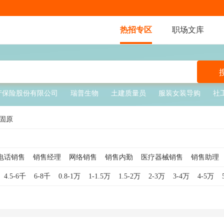
热招专区
职场文库
产保险股份有限公司
瑞普生物
土建质量员
服装女装导购
社
固原
电话销售
销售经理
网络销售
销售内勤
医疗器械销售
销售助理
销售
销售顾问
软件销售
销售代表
互联网销售
酒店销售
钢材
4.5-6千
6-8千
0.8-1万
1-1.5万
1.5-2万
2-3万
3-4万
4-5万
销售主管
服装销售
外贸销售
白酒销售
贷款销售
食品销售
车销售
汽车销售顾问
医疗销售
珠宝销售
医美销售
奢侈品销售