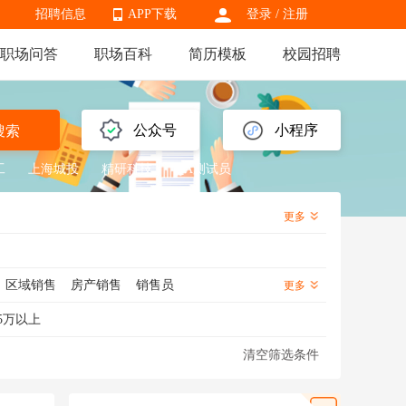
招聘信息
APP下载
登录
/
注册
职场问答
职场百科
简历模板
校园招聘
APP下载
公众号
小程序
搜索
工
上海城投
精研科技
QA测试员
更多
区域销售
房产销售
销售员
更多
销售
信用卡销售
金融销售
5万以上
医药销售代表
渠道销售
芯片销售
清空筛选条件
化妆品销售
知识产权销售
海外销售