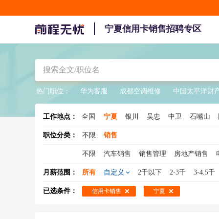
宁夏信用卡销售招聘专区
热门职位：
华为客服
成都空调维修
中国太平洋财
工作地点：
全国
宁夏
银川
吴忠
中卫
石嘴山
职位分类：
不限
销售
不限
汽车销售
销售管理
房地产销售
销售总监
销售工程师
医药销售
大客户
月薪范围：
所有
自定义
2千以下
2-3千
3-4.5千
销售人员
酒水销售
销售专员
保险销售
已选条件：
信用卡销售
宁夏
建材销售
销售支持
广告销售
新能源汽
煤炭销售
物流销售
农药销售