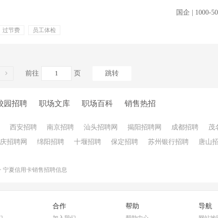
国企 | 1000-5
过节费
员工体检
前往
页
跳转
校园招聘
职场文库
职场百科
销售热招
西安招聘
南京招聘
汕头招聘网
揭阳招聘网
成都招聘
茂
庆招聘网
绵阳招聘
十堰招聘
保定招聘
苏州银行招聘
唐山
>
宁夏信用卡销售招聘信息
合作
帮助
导航