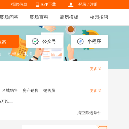
招聘信息
APP下载
登录
/
注册
职场问答
职场百科
简历模板
校园招聘
APP下载
公众号
小程序
搜索
员
机械设计制造
注册税务师
更多
区域销售
房产销售
销售员
更多
销售
信用卡销售
金融销售
5万以上
医药销售代表
渠道销售
芯片销售
清空筛选条件
化妆品销售
知识产权销售
海外销售