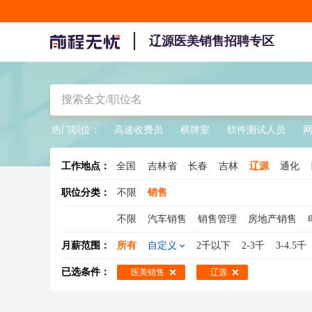
辽源医美销售招聘专区
热门职位：
高速收费员
棋牌室
软件测试人员
工作地点：
全国
吉林省
长春
吉林
辽源
通化
职位分类：
不限
销售
不限
汽车销售
销售管理
房地产销售
销售总监
销售工程师
医药销售
大客户
月薪范围：
所有
自定义
2千以下
2-3千
3-4.5千
销售人员
酒水销售
销售专员
保险销售
已选条件：
医美销售
辽源
建材销售
销售支持
广告销售
新能源汽
煤炭销售
物流销售
农药销售