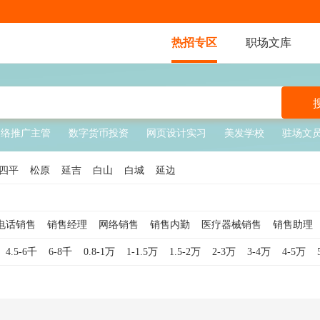
热招专区
职场文库
网络推广主管
数字货币投资
网页设计实习
美发学校
驻场文
四平
松原
延吉
白山
白城
延边
电话销售
销售经理
网络销售
销售内勤
医疗器械销售
销售助理
销售
销售顾问
软件销售
销售代表
互联网销售
酒店销售
钢材
4.5-6千
6-8千
0.8-1万
1-1.5万
1.5-2万
2-3万
3-4万
4-5万
销售主管
服装销售
外贸销售
白酒销售
贷款销售
食品销售
车销售
汽车销售顾问
医疗销售
珠宝销售
医美销售
奢侈品销售