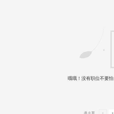
哦哦！没有职位不要怕
共 0 页