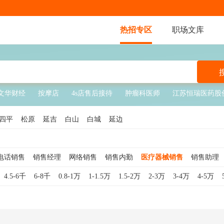
热招专区
职场文库
文华财经
按摩店
4s店售后接待
肿瘤科医师
江苏恒瑞医药股
四平
松原
延吉
白山
白城
延边
电话销售
销售经理
网络销售
销售内勤
医疗器械销售
销售助理
销售
销售顾问
软件销售
销售代表
互联网销售
酒店销售
钢材
4.5-6千
6-8千
0.8-1万
1-1.5万
1.5-2万
2-3万
3-4万
4-5万
销售主管
服装销售
外贸销售
白酒销售
贷款销售
食品销售
车销售
汽车销售顾问
医疗销售
珠宝销售
医美销售
奢侈品销售