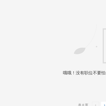
哦哦！没有职位不要怕
共 0 页