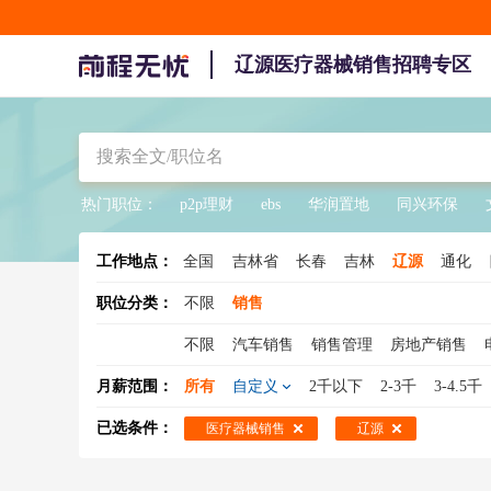
辽源医疗器械销售招聘专区
热门职位：
p2p理财
ebs
华润置地
同兴环保
工作地点：
全国
吉林省
长春
吉林
辽源
通化
职位分类：
不限
销售
不限
汽车销售
销售管理
房地产销售
销售总监
销售工程师
医药销售
大客户
月薪范围：
所有
自定义
2千以下
2-3千
3-4.5千
销售人员
酒水销售
销售专员
保险销售
已选条件：
医疗器械销售
辽源
建材销售
销售支持
广告销售
新能源汽
煤炭销售
物流销售
农药销售