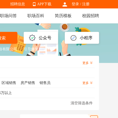
招聘信息
APP下载
登录
/
注册
职场问答
职场百科
简历模板
校园招聘
APP下载
公众号
小程序
搜索
份有限公司
引导修复
更多
区域销售
房产销售
销售员
更多
销售
信用卡销售
金融销售
5万以上
医药销售代表
渠道销售
芯片销售
清空筛选条件
化妆品销售
知识产权销售
海外销售