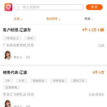
搜索
辽源
食品销售
筛选
客户经理-辽源市
8千-1.5万·13薪
1年及以上
本科
广东美味鲜营销 民营
辽源
樊女士
HR
销售代表-辽源
6千-1万
2年
大专
绩效奖金
年终奖金
弹性工作
定期体检
黑龙江飞鹤乳业 民营
辽源·西安区
徐女士
HR