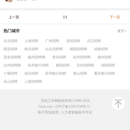
上一页
1/1
下一页
热门城市
展开
北京招聘
上海招聘
广州招聘
深圳招聘
武汉招聘
西安招聘
南京招聘
汕头招聘网
揭阳招聘网
成都招聘
茂名招聘网
扬州招聘网
青岛招聘
杭州招聘网
滁州招聘
台州招聘网
杭州银行招聘
襄阳招聘
安庆招聘网
绵阳招聘
十堰招聘
保定招聘
苏州银行招聘
唐山招聘
重庆银行招聘
乐山招聘
上饶招聘网
无忧工作网版权所有©1999-2026
51job.com（沪ICP备12015550号-5）
电子营业执照
|
人力资源服务许可证