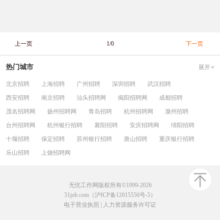
上一页
1/0
下一页
热门城市
展开
北京招聘
上海招聘
广州招聘
深圳招聘
武汉招聘
西安招聘
南京招聘
汕头招聘网
揭阳招聘网
成都招聘
茂名招聘网
扬州招聘网
青岛招聘
杭州招聘网
滁州招聘
台州招聘网
杭州银行招聘
襄阳招聘
安庆招聘网
绵阳招聘
十堰招聘
保定招聘
苏州银行招聘
唐山招聘
重庆银行招聘
乐山招聘
上饶招聘网
无忧工作网版权所有©1999-2026
51job.com（沪ICP备12015550号-5）
电子营业执照
|
人力资源服务许可证