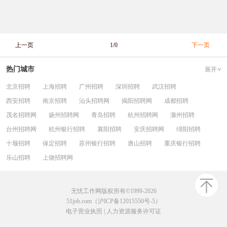
上一页
1/0
下一页
热门城市
展开
北京招聘
上海招聘
广州招聘
深圳招聘
武汉招聘
西安招聘
南京招聘
汕头招聘网
揭阳招聘网
成都招聘
茂名招聘网
扬州招聘网
青岛招聘
杭州招聘网
滁州招聘
台州招聘网
杭州银行招聘
襄阳招聘
安庆招聘网
绵阳招聘
十堰招聘
保定招聘
苏州银行招聘
唐山招聘
重庆银行招聘
乐山招聘
上饶招聘网
无忧工作网版权所有©1999-2026
51job.com（沪ICP备12015550号-5）
电子营业执照
|
人力资源服务许可证