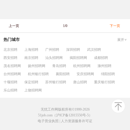
上一页
1/0
下一页
热门城市
展开
北京招聘
上海招聘
广州招聘
深圳招聘
武汉招聘
西安招聘
南京招聘
汕头招聘网
揭阳招聘网
成都招聘
茂名招聘网
扬州招聘网
青岛招聘
杭州招聘网
滁州招聘
台州招聘网
杭州银行招聘
襄阳招聘
安庆招聘网
绵阳招聘
十堰招聘
保定招聘
苏州银行招聘
唐山招聘
重庆银行招聘
乐山招聘
上饶招聘网
无忧工作网版权所有©1999-2026
51job.com（沪ICP备12015550号-5）
电子营业执照
|
人力资源服务许可证