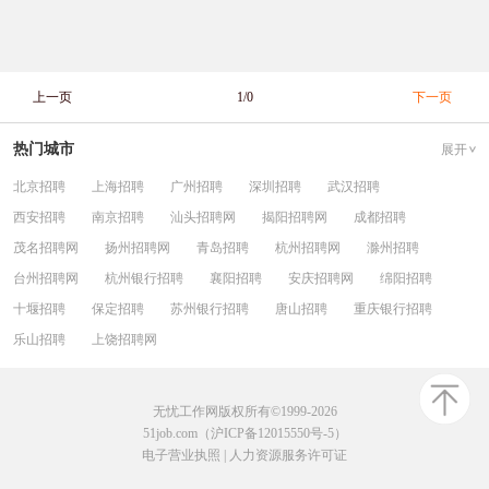
上一页
1/0
下一页
热门城市
展开
北京招聘
上海招聘
广州招聘
深圳招聘
武汉招聘
西安招聘
南京招聘
汕头招聘网
揭阳招聘网
成都招聘
茂名招聘网
扬州招聘网
青岛招聘
杭州招聘网
滁州招聘
台州招聘网
杭州银行招聘
襄阳招聘
安庆招聘网
绵阳招聘
十堰招聘
保定招聘
苏州银行招聘
唐山招聘
重庆银行招聘
乐山招聘
上饶招聘网
无忧工作网版权所有©1999-2026
51job.com（沪ICP备12015550号-5）
电子营业执照
|
人力资源服务许可证