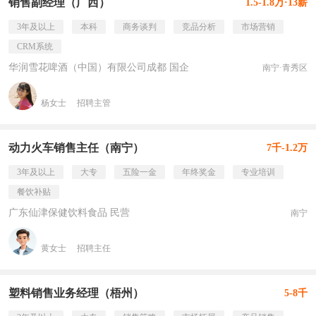
销售副经理（广西）
1.5-1.8万·13薪
3年及以上
本科
商务谈判
竞品分析
市场营销
CRM系统
华润雪花啤酒（中国）有限公司成都 国企
南宁·青秀区
杨女士
招聘主管
动力火车销售主任（南宁）
7千-1.2万
3年及以上
大专
五险一金
年终奖金
专业培训
餐饮补贴
广东仙津保健饮料食品 民营
南宁
黄女士
招聘主任
塑料销售业务经理（梧州）
5-8千