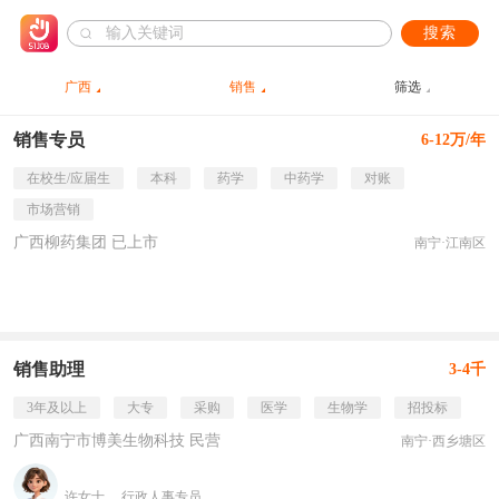
搜索
广西
销售
筛选
销售专员
6-12万/年
在校生/应届生
本科
药学
中药学
对账
市场营销
广西柳药集团 已上市
南宁·江南区
销售助理
3-4千
3年及以上
大专
采购
医学
生物学
招投标
广西南宁市博美生物科技 民营
南宁·西乡塘区
许女士
行政人事专员