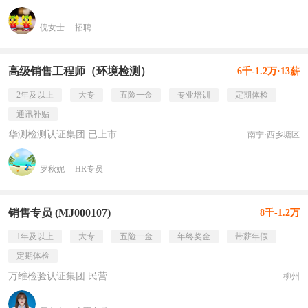
倪女士
招聘
高级销售工程师（环境检测）
6千-1.2万·13薪
2年及以上
大专
五险一金
专业培训
定期体检
通讯补贴
华测检测认证集团 已上市
南宁·西乡塘区
罗秋妮
HR专员
销售专员 (MJ000107)
8千-1.2万
1年及以上
大专
五险一金
年终奖金
带薪年假
定期体检
万维检验认证集团 民营
柳州