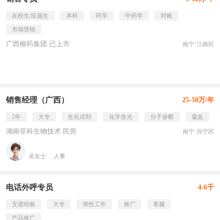
在校生/应届生
本科
药学
中药学
对账
市场营销
广西柳药集团 已上市
南宁·江南区
销售经理（广西）
25-50万/年
2年
大专
生化试剂
化学发光
分子诊断
凝血
湖南菲科生物技术 民营
南宁·兴宁区
吴女士
人事
电话外呼专员
4-6千
无需经验
大专
弹性工作
推广
客服
产品推广