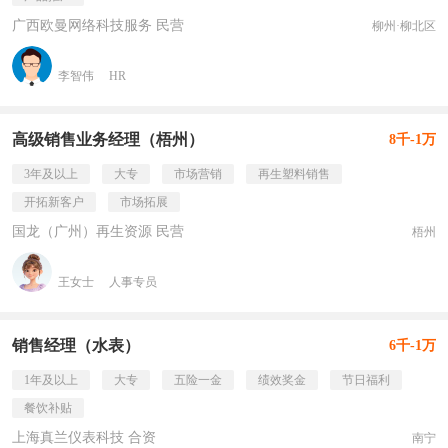
广西欧曼网络科技服务 民营
柳州·柳北区
李智伟
HR
高级销售业务经理（梧州）
8千-1万
3年及以上
大专
市场营销
再生塑料销售
开拓新客户
市场拓展
国龙（广州）再生资源 民营
梧州
王女士
人事专员
销售经理（水表）
6千-1万
1年及以上
大专
五险一金
绩效奖金
节日福利
餐饮补贴
上海真兰仪表科技 合资
南宁