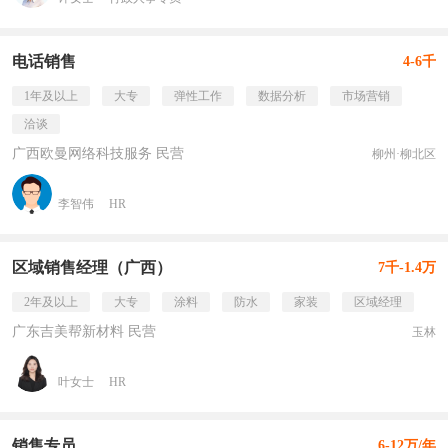
电话销售
4-6千
1年及以上
大专
弹性工作
数据分析
市场营销
洽谈
广西欧曼网络科技服务 民营
柳州·柳北区
李智伟
HR
区域销售经理（广西）
7千-1.4万
2年及以上
大专
涂料
防水
家装
区域经理
广东吉美帮新材料 民营
玉林
叶女士
HR
销售专员
6-12万/年