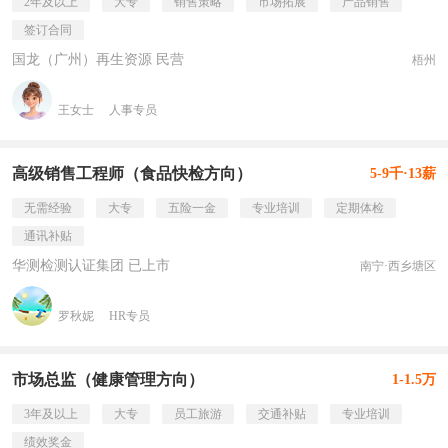
2年及以上
大专
销售策略
市场拓展
产品销售
签订合同
国龙（广州）再生资源 民营
梧州
王女士
人事专员
高级销售工程师（食品快检方向）
5-9千·13薪
无需经验
大专
五险一金
专业培训
定期体检
通讯补贴
华测检测认证集团 已上市
南宁·西乡塘区
罗秋妮
HR专员
市场总监（健康管理方向）
1-1.5万
3年及以上
大专
员工旅游
交通补贴
专业培训
绩效奖金