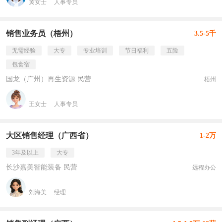
黄女士
人事专员
销售业务员（梧州）
3.5-5千
无需经验
大专
专业培训
节日福利
五险
包食宿
国龙（广州）再生资源 民营
梧州
王女士
人事专员
大区销售经理（广西省）
1-2万
3年及以上
大专
长沙嘉美智能装备 民营
远程办公
刘海美
经理