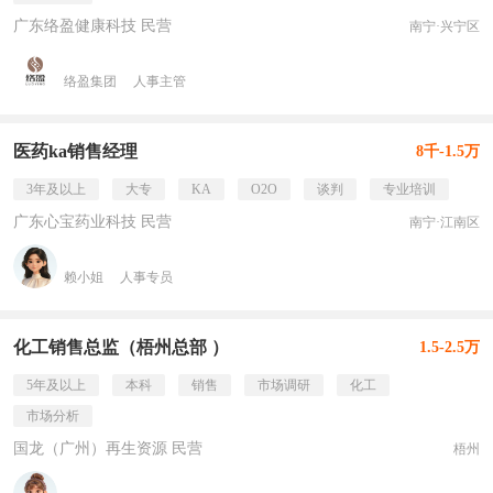
广东络盈健康科技 民营
南宁·兴宁区
络盈集团
人事主管
医药ka销售经理
8千-1.5万
3年及以上
大专
KA
O2O
谈判
专业培训
广东心宝药业科技 民营
南宁·江南区
赖小姐
人事专员
化工销售总监（梧州总部 ）
1.5-2.5万
5年及以上
本科
销售
市场调研
化工
市场分析
国龙（广州）再生资源 民营
梧州