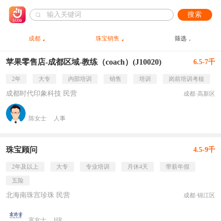
搜索
成都
珠宝销售
筛选
苹果零售店-成都区域-教练（coach）(J10020)
6.5-7千
2年
大专
内部培训
销售
培训
岗前培训考核
成都时代印象科技 民营
成都·高新区
陈女士
人事
珠宝顾问
4.5-9千
2年及以上
大专
专业培训
月休4天
带薪年假
五险
北海南珠宫珍珠 民营
成都·锦江区
富女士
HR