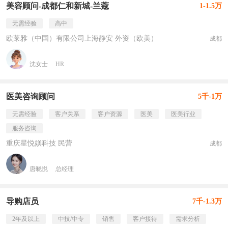
美容顾问-成都仁和新城-兰蔻
1-1.5万
无需经验
高中
欧莱雅（中国）有限公司上海静安 外资（欧美）
成都
沈女士
HR
医美咨询顾问
5千-1万
无需经验
客户关系
客户资源
医美
医美行业
服务咨询
重庆星悦媄科技 民营
成都
唐晓悦
总经理
导购店员
7千-1.3万
2年及以上
中技/中专
销售
客户接待
需求分析