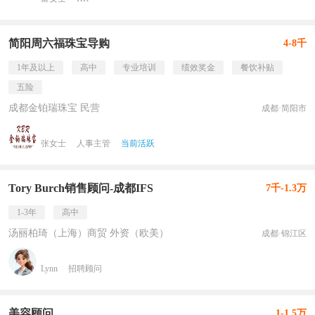
简阳周六福珠宝导购
4-8千
1年及以上
高中
专业培训
绩效奖金
餐饮补贴
五险
成都金铂瑞珠宝 民营
成都·简阳市
张女士
人事主管
当前活跃
Tory Burch销售顾问-成都IFS
7千-1.3万
1-3年
高中
汤丽柏琦（上海）商贸 外资（欧美）
成都·锦江区
Lynn
招聘顾问
美容顾问
1-1.5万