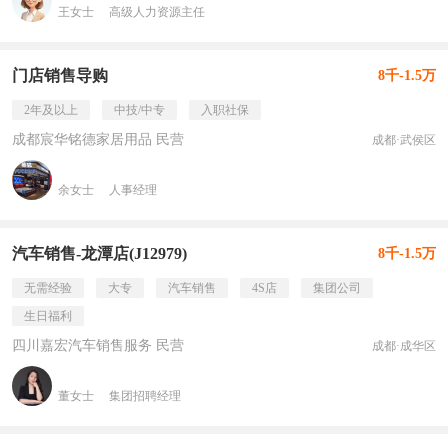
王女士
高级人力资源主任
门店销售导购
8千-1.5万
2年及以上
中技/中专
入职社保
成都宸华铭德家居用品 民营
成都·武侯区
余女士
人事经理
汽车销售-龙潭店(J12979)
8千-1.5万
无需经验
大专
汽车销售
4S店
集团公司
生日福利
四川嘉宏汽车销售服务 民营
成都·成华区
董女士
集团招聘经理