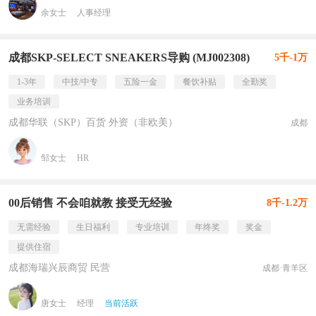
余女士
人事经理
成都SKP-SELECT SNEAKERS导购 (MJ002308)
5千-1万
1-3年
中技/中专
五险一金
餐饮补贴
全勤奖
业务培训
成都华联（SKP）百货 外资（非欧美）
成都
邹女士
HR
00后销售 不会咱就教 接受无经验
8千-1.2万
无需经验
生日福利
专业培训
年终奖
奖金
提供住宿
成都海瑞兴辰商贸 民营
成都·青羊区
唐女士
经理
当前活跃