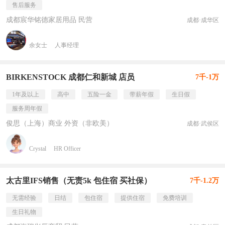
售后服务
成都宸华铭德家居用品 民营
成都·成华区
余女士
人事经理
BIRKENSTOCK 成都仁和新城 店员
7千-1万
1年及以上
高中
五险一金
带薪年假
生日假
服务周年假
俊思（上海）商业 外资（非欧美）
成都·武侯区
Crystal
HR Officer
太古里IFS销售（无责5k 包住宿 买社保）
7千-1.2万
无需经验
日结
包住宿
提供住宿
免费培训
生日礼物