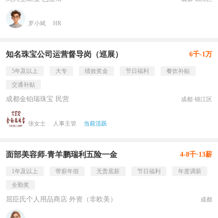
罗小斌
HR
知名珠宝公司运营督导岗（巡展）
6千-1万
5年及以上
大专
绩效奖金
节日福利
餐饮补贴
交通补贴
成都金铂瑞珠宝 民营
成都·锦江区
张女士
人事主管
当前活跃
面部美容师-青羊鹏瑞利五险一金
4-8千·13薪
1年及以上
带薪年假
无责底薪
节日福利
年度调薪
全勤奖
屈臣氏个人用品商店 外资（非欧美）
成都