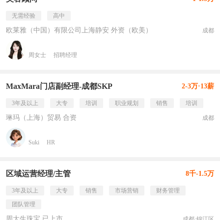
无需经验
高中
欧莱雅（中国）有限公司上海静安 外资（欧美）
成都
周女士
招聘经理
MaxMara门店副经理-成都SKP
2-3万·13薪
3年及以上
大专
培训
职业规划
销售
培训
琳玛（上海）贸易 合资
成都
Suki
HR
区域运营经理/主管
8千-1.5万
3年及以上
大专
销售
市场营销
财务管理
团队管理
周大生珠宝 已上市
成都·锦江区