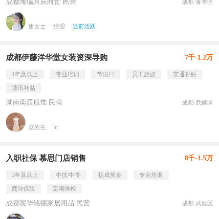
成都海瑞兴辰商贸 民营
成都·青羊区
唐女士
经理
当前活跃
成都伊藤洋华堂女装资深导购
7千-1.2万
1年及以上
专业培训
节假日
员工旅游
交通补贴
通讯补贴
湖南奕辰服饰 民营
成都·武侯区
赵先生
hr
入职社保 慕思门店销售
8千-1.5万
2年及以上
中技/中专
提成奖金
专业培训
商业保险
定期体检
成都宸华铭德家居用品 民营
成都·武侯区