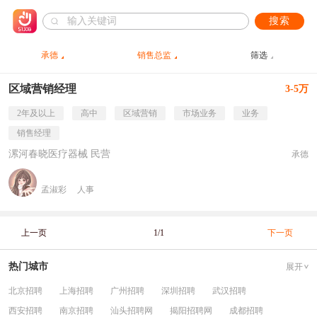
搜索
承德
销售总监
筛选
区域营销经理
3-5万
2年及以上
高中
区域营销
市场业务
业务
销售经理
漯河春晓医疗器械 民营
承德
孟淑彩
人事
上一页
1/1
下一页
热门城市
展开
北京招聘
上海招聘
广州招聘
深圳招聘
武汉招聘
西安招聘
南京招聘
汕头招聘网
揭阳招聘网
成都招聘