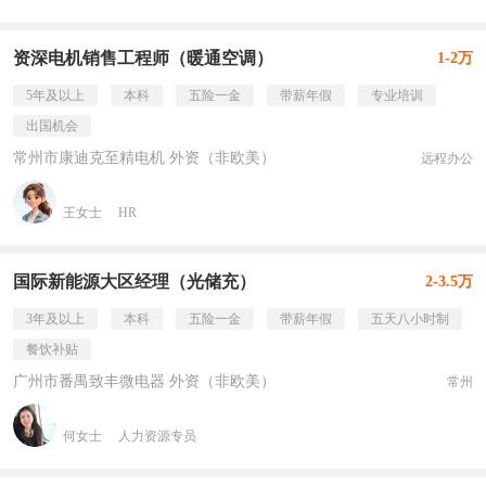
资深电机销售工程师（暖通空调）
1-2万
5年及以上
本科
五险一金
带薪年假
专业培训
出国机会
常州市康迪克至精电机 外资（非欧美）
远程办公
王女士
HR
国际新能源大区经理（光储充）
2-3.5万
3年及以上
本科
五险一金
带薪年假
五天八小时制
餐饮补贴
广州市番禺致丰微电器 外资（非欧美）
常州
何女士
人力资源专员