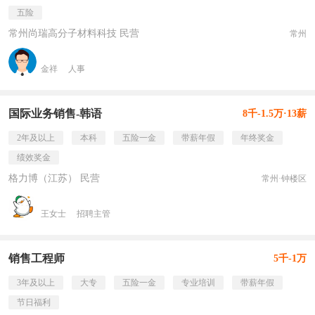
五险
常州尚瑞高分子材料科技 民营
常州
金祥
人事
国际业务销售-韩语
8千-1.5万·13薪
2年及以上
本科
五险一金
带薪年假
年终奖金
绩效奖金
格力博（江苏） 民营
常州·钟楼区
王女士
招聘主管
销售工程师
5千-1万
3年及以上
大专
五险一金
专业培训
带薪年假
节日福利