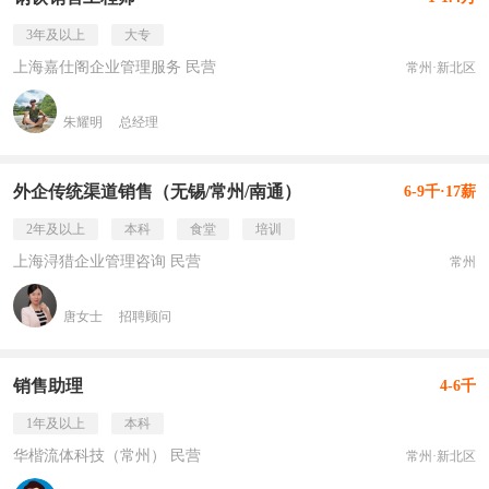
3年及以上
大专
上海嘉仕阁企业管理服务 民营
常州·新北区
朱耀明
总经理
外企传统渠道销售（无锡/常州/南通）
6-9千·17薪
2年及以上
本科
食堂
培训
上海浔猎企业管理咨询 民营
常州
唐女士
招聘顾问
销售助理
4-6千
1年及以上
本科
华楷流体科技（常州） 民营
常州·新北区