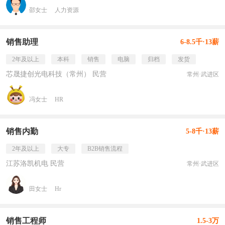
邵女士
人力资源
销售助理
6-8.5千·13薪
2年及以上
本科
销售
电脑
归档
发货
芯晟捷创光电科技（常州） 民营
常州·武进区
冯女士
HR
销售内勤
5-8千·13薪
2年及以上
大专
B2B销售流程
江苏洛凯机电 民营
常州·武进区
田女士
Hr
销售工程师
1.5-3万