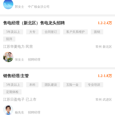
郭女士
中广核金沃公司
售电经理（新北区）售电龙头招聘
1.2-2.4万
5年及以上
大专
合同签订
客户关系维护
面销
陌拜
江苏华夏电力 民营
常州·新北区
张女士
招聘经理
销售经理/主管
1.2-1.8万
5年及以上
本科
团队建设
五险一金
专业培训
定期体检
江苏日盈电子 已上市
常州·武进区
杨先生
招聘经理