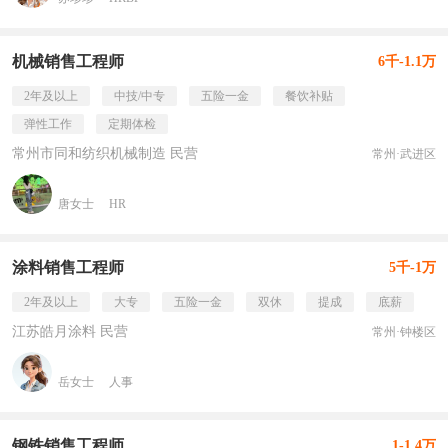
机械销售工程师
6千-1.1万
2年及以上
中技/中专
五险一金
餐饮补贴
弹性工作
定期体检
常州市同和纺织机械制造 民营
常州·武进区
唐女士
HR
涂料销售工程师
5千-1万
2年及以上
大专
五险一金
双休
提成
底薪
江苏皓月涂料 民营
常州·钟楼区
岳女士
人事
钢铁销售工程师
1-1.4万