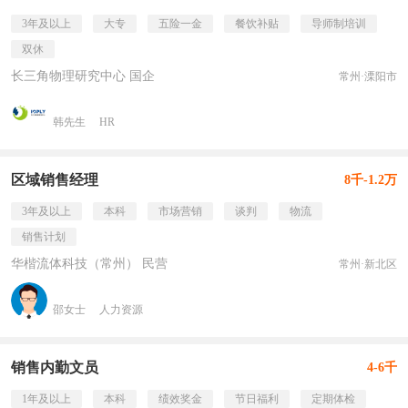
3年及以上
大专
五险一金
餐饮补贴
导师制培训
双休
长三角物理研究中心 国企
常州·溧阳市
韩先生
HR
区域销售经理
8千-1.2万
3年及以上
本科
市场营销
谈判
物流
销售计划
华楷流体科技（常州） 民营
常州·新北区
邵女士
人力资源
销售内勤文员
4-6千
1年及以上
本科
绩效奖金
节日福利
定期体检