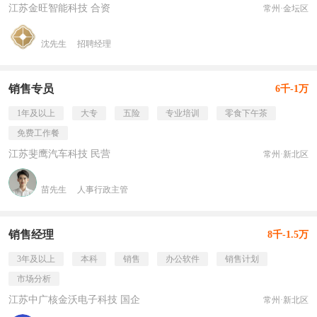
江苏金旺智能科技 合资
常州·金坛区
沈先生
招聘经理
销售专员
6千-1万
1年及以上
大专
五险
专业培训
零食下午茶
免费工作餐
江苏斐鹰汽车科技 民营
常州·新北区
苗先生
人事行政主管
销售经理
8千-1.5万
3年及以上
本科
销售
办公软件
销售计划
市场分析
江苏中广核金沃电子科技 国企
常州·新北区