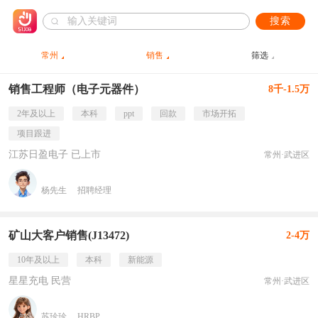
搜索
常州
销售
筛选
销售工程师（电子元器件）
8千-1.5万
2年及以上
本科
ppt
回款
市场开拓
项目跟进
江苏日盈电子 已上市
常州·武进区
杨先生
招聘经理
矿山大客户销售(J13472)
2-4万
10年及以上
本科
新能源
星星充电 民营
常州·武进区
苏珍珍
HRBP