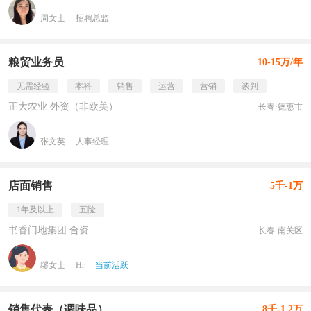
周女士
招聘总监
粮贸业务员
10-15万/年
无需经验
本科
销售
运营
营销
谈判
正大农业 外资（非欧美）
长春·德惠市
张文英
人事经理
店面销售
5千-1万
1年及以上
五险
书香门地集团 合资
长春·南关区
缪女士
Hr
当前活跃
销售代表（调味品）
8千-1.2万