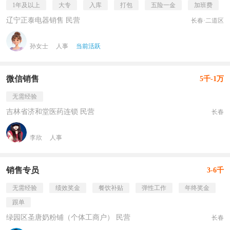
1年及以上
大专
入库
打包
五险一金
加班费
辽宁正泰电器销售 民营
长春·二道区
孙女士
人事
当前活跃
微信销售
5千-1万
无需经验
吉林省济和堂医药连锁 民营
长春
李欣
人事
销售专员
3-6千
无需经验
绩效奖金
餐饮补贴
弹性工作
年终奖金
跟单
绿园区圣唐奶粉铺（个体工商户） 民营
长春