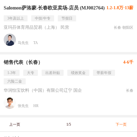
Salomon萨洛蒙-长春欧亚卖场-店员 (MJ002764)
1.2-1.8万·13薪
3年及以上
中技/中专
节假日
亚玛芬体育用品贸易（上海） 民营
长春·朝阳区
马先生
TA
销售代表（长春）
4-6千
1-3年
大专
出差补贴
绩效奖金
带薪年假
六险二金
华润怡宝饮料（中国）有限公司辽宁 国企
长春
张先生
HR
上一页
1/5
下一页