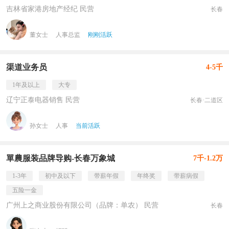
吉林省家港房地产经纪 民营
长春
董女士
人事总监
刚刚活跃
渠道业务员
4-5千
1年及以上
大专
辽宁正泰电器销售 民营
长春·二道区
孙女士
人事
当前活跃
單農服装品牌导购-长春万象城
7千-1.2万
1-3年
初中及以下
带薪年假
年终奖
带薪病假
五险一金
广州上之商业股份有限公司（品牌：单农） 民营
长春