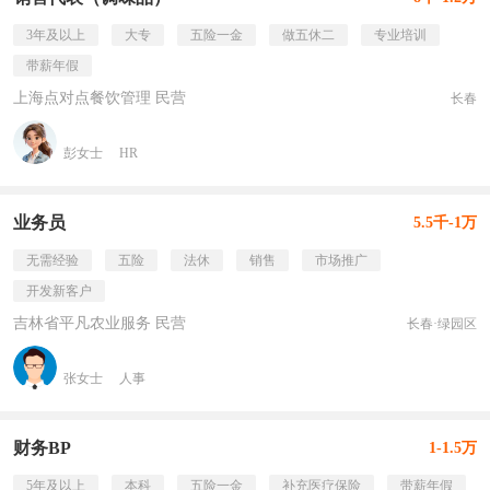
3年及以上
大专
五险一金
做五休二
专业培训
带薪年假
上海点对点餐饮管理 民营
长春
彭女士
HR
业务员
5.5千-1万
无需经验
五险
法休
销售
市场推广
开发新客户
吉林省平凡农业服务 民营
长春·绿园区
张女士
人事
财务BP
1-1.5万
5年及以上
本科
五险一金
补充医疗保险
带薪年假