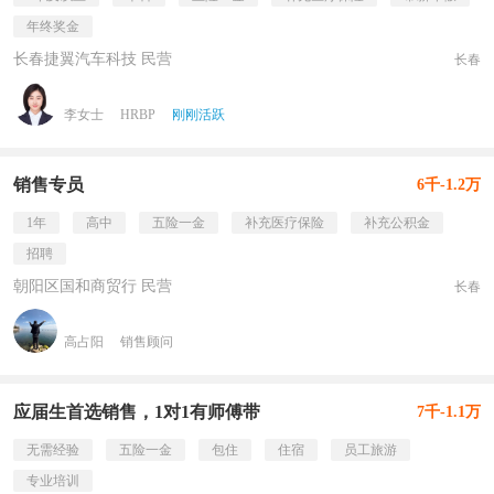
年终奖金
长春捷翼汽车科技 民营
长春
李女士
HRBP
刚刚活跃
销售专员
6千-1.2万
1年
高中
五险一金
补充医疗保险
补充公积金
招聘
朝阳区国和商贸行 民营
长春
高占阳
销售顾问
应届生首选销售，1对1有师傅带
7千-1.1万
无需经验
五险一金
包住
住宿
员工旅游
专业培训