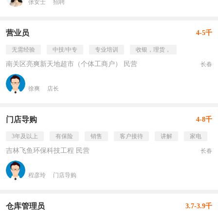
张女士
招聘
营业员
4-5千
无需经验
中技/中专
专业培训
收银，理货，
南关区亮爽新天地超市（个体工商户） 民营
长春
徐爽
店长
门店导购
4-8千
3年及以上
有保险
销售
客户接待
讲解
家电
吉林飞鱼环保科技工程 民营
长春
程彦玲
门店导购
仓库管理员
3.7-3.9千