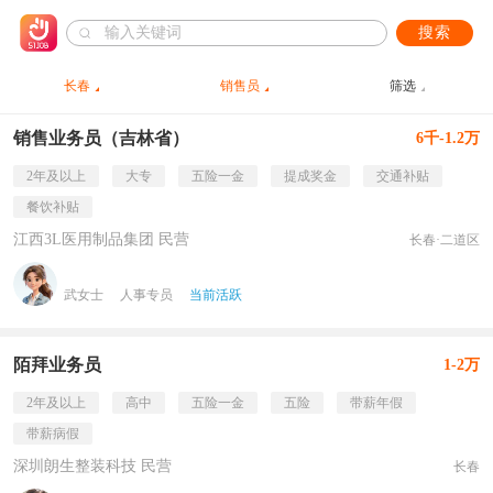
搜索
长春
销售员
筛选
销售业务员（吉林省）
6千-1.2万
2年及以上
大专
五险一金
提成奖金
交通补贴
餐饮补贴
江西3L医用制品集团 民营
长春·二道区
武女士
人事专员
当前活跃
陌拜业务员
1-2万
2年及以上
高中
五险一金
五险
带薪年假
带薪病假
深圳朗生整装科技 民营
长春