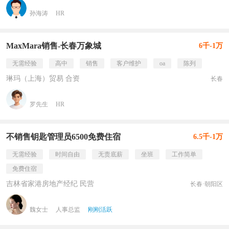
孙海涛
HR
MaxMara销售-长春万象城
6千-1万
无需经验
高中
销售
客户维护
oa
陈列
琳玛（上海）贸易 合资
长春
罗先生
HR
不销售钥匙管理员6500免费住宿
6.5千-1万
无需经验
时间自由
无责底薪
坐班
工作简单
免费住宿
吉林省家港房地产经纪 民营
长春·朝阳区
魏女士
人事总监
刚刚活跃