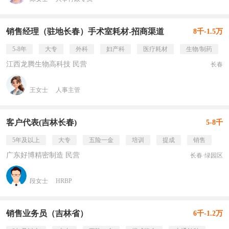
销售经理（驻地长春）手术室耗材-招商渠道
8千-1.5万
5-8年
大专
外科
妇产科
医疗耗材
生物/制药
江西龙腾生物高科技 民营
长春
王女士
人事主管
客户代表(吉林长春)
5-8千
5年及以上
大专
五险一金
培训
提成
销售
广东好博精密制造 民营
长春·绿园区
段女士
HRBP
销售业务员（吉林省）
6千-1.2万