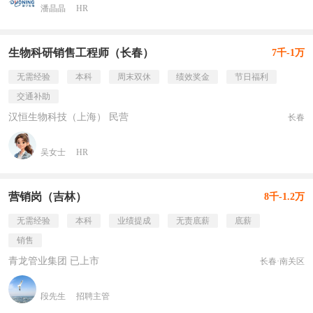
潘晶晶
HR
生物科研销售工程师（长春）
7千-1万
无需经验
本科
周末双休
绩效奖金
节日福利
交通补助
汉恒生物科技（上海） 民营
长春
吴女士
HR
营销岗（吉林）
8千-1.2万
无需经验
本科
业绩提成
无责底薪
底薪
销售
青龙管业集团 已上市
长春·南关区
段先生
招聘主管