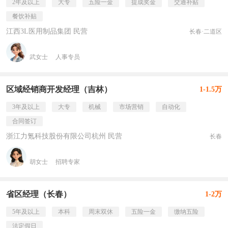
2年及以上
大专
五险一金
提成奖金
交通补贴
餐饮补贴
江西3L医用制品集团 民营
长春·二道区
武女士
人事专员
区域经销商开发经理（吉林）
1-1.5万
3年及以上
大专
机械
市场营销
自动化
合同签订
浙江力氪科技股份有限公司杭州 民营
长春
胡女士
招聘专家
省区经理（长春）
1-2万
5年及以上
本科
周末双休
五险一金
缴纳五险
法定假日