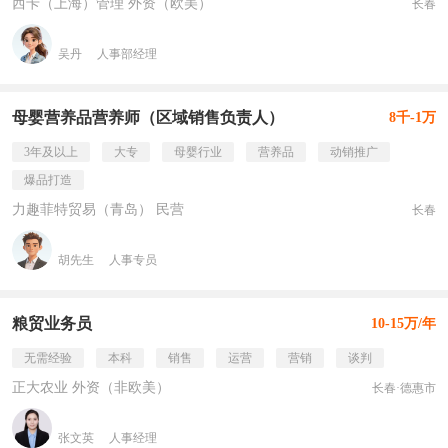
西卡（上海）管理 外资（欧美）
长春
吴丹
人事部经理
母婴营养品营养师（区域销售负责人）
8千-1万
3年及以上
大专
母婴行业
营养品
动销推广
爆品打造
力趣菲特贸易（青岛） 民营
长春
胡先生
人事专员
粮贸业务员
10-15万/年
无需经验
本科
销售
运营
营销
谈判
正大农业 外资（非欧美）
长春·德惠市
张文英
人事经理