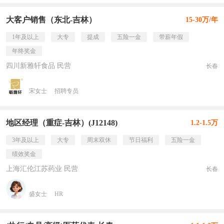
大客户销售（东北-吉林）
15-30万/年
1年及以上
大专
提成
五险一金
带薪年假
年终奖金
四川新雅轩食品 民营
长春
宋女士
招聘专员
地区经理（重症-吉林）(J12148)
1.2-1.5万
3年及以上
大专
周末双休
节日福利
五险一金
绩效奖金
上海汇伦江苏药业 民营
长春
盛女士
HR