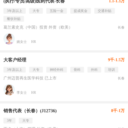
(执行/专员/高级)医药代表-长春
1.1-1.3万
3年及以上
大专
五险一金
提成奖金
交通补贴
餐饮补贴
葛兰素史克（中国）投资 外资（欧美）
长春
姚女士
HR
大客户经理
9千-1.5万
3年及以上
大专
神经外科
骨科
外科
培训
广州迈普再生医学科技 已上市
长春
李女士
HR
销售代表（长春）(J12736)
8千-1万
3年
大专