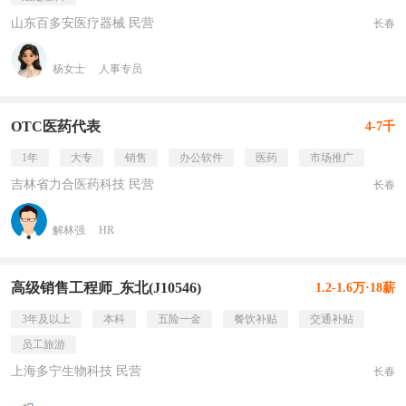
山东百多安医疗器械 民营
长春
杨女士
人事专员
OTC医药代表
4-7千
1年
大专
销售
办公软件
医药
市场推广
吉林省力合医药科技 民营
长春
解林强
HR
高级销售工程师_东北(J10546)
1.2-1.6万·18薪
3年及以上
本科
五险一金
餐饮补贴
交通补贴
员工旅游
上海多宁生物科技 民营
长春