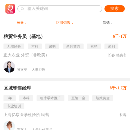
搜索
长春
区域销售
筛选
粮贸业务员（基地）
6千-1万
无需经验
本科
采购
谈判签约
营销
谈判
正大农业 外资（非欧美）
长春·德惠市
张文英
人事经理
区域销售经理
8千-1.2万
3年
本科
临床学术推广
五险一金
绩效奖金
专业培训
上海亿康医学检验所 民营
长春
陈女士
人事行政专员