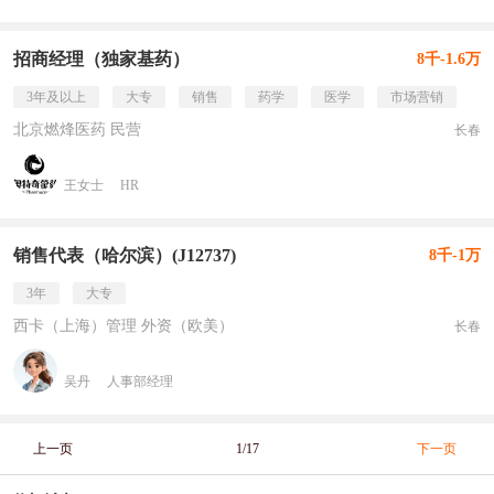
招商经理（独家基药）
8千-1.6万
3年及以上
大专
销售
药学
医学
市场营销
北京燃烽医药 民营
长春
王女士
HR
销售代表（哈尔滨）(J12737)
8千-1万
3年
大专
西卡（上海）管理 外资（欧美）
长春
吴丹
人事部经理
上一页
1/17
下一页