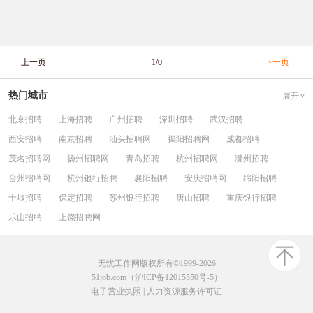
上一页
1/0
下一页
热门城市
展开
北京招聘
上海招聘
广州招聘
深圳招聘
武汉招聘
西安招聘
南京招聘
汕头招聘网
揭阳招聘网
成都招聘
茂名招聘网
扬州招聘网
青岛招聘
杭州招聘网
滁州招聘
台州招聘网
杭州银行招聘
襄阳招聘
安庆招聘网
绵阳招聘
十堰招聘
保定招聘
苏州银行招聘
唐山招聘
重庆银行招聘
乐山招聘
上饶招聘网
无忧工作网版权所有©1999-2026
51job.com（沪ICP备12015550号-5）
电子营业执照
|
人力资源服务许可证